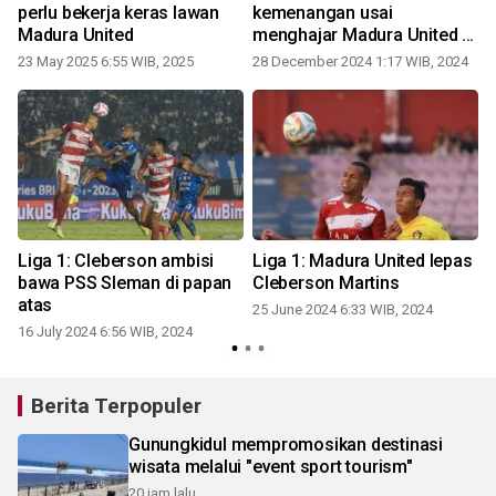
perlu bekerja keras lawan
kemenangan usai
Madura United
menghajar Madura United 4-
0
23 May 2025 6:55 WIB, 2025
28 December 2024 1:17 WIB, 2024
3
Liga 1: Cleberson ambisi
Liga 1: Madura United lepas
n
bawa PSS Sleman di papan
Cleberson Martins
atas
25 June 2024 6:33 WIB, 2024
16 July 2024 6:56 WIB, 2024
1
Berita Terpopuler
Gunungkidul mempromosikan destinasi
wisata melalui "event sport tourism"
20 jam lalu