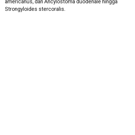
americanus, dan Ancylostoma duodenale hingga
Strongyloides stercoralis.