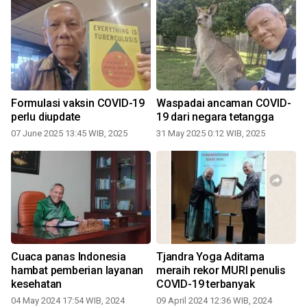
Formulasi vaksin COVID-19
Waspadai ancaman COVID-
perlu diupdate
19 dari negara tetangga
07 June 2025 13:45 WIB, 2025
31 May 2025 0:12 WIB, 2025
1
Cuaca panas Indonesia
Tjandra Yoga Aditama
u
hambat pemberian layanan
meraih rekor MURI penulis
kesehatan
COVID-19 terbanyak
04 May 2024 17:54 WIB, 2024
09 April 2024 12:36 WIB, 2024