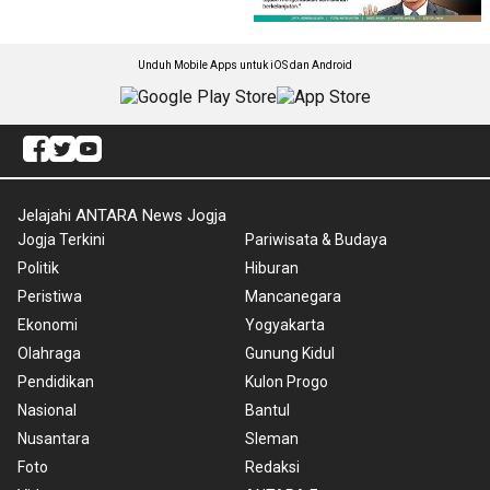
Unduh Mobile Apps untuk iOS dan Android
Jelajahi ANTARA News Jogja
Jogja Terkini
Pariwisata & Budaya
Politik
Hiburan
Peristiwa
Mancanegara
Ekonomi
Yogyakarta
Olahraga
Gunung Kidul
Pendidikan
Kulon Progo
Nasional
Bantul
Nusantara
Sleman
Foto
Redaksi