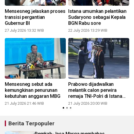
Mensesneg jelaskan proses
Istana umumkan pelantikan
transisi pergantian
Sudaryono sebagai Kepala
Gubernur BI
BGN Rabu sore
27 July 2026 13:32 WIB
22 July 2026 13:29 WIB
2
Mensesneg sebut ada
Prabowo dijadwalkan
kemungkinan penurunan
melantik calon perwira
kebutuhan anggaran MBG
remaja TNI-Polri di Istana
Rabu pagi
21 July 2026 21:46 WIB
21 July 2026 20:00 WIB
1
Berita Terpopuler
Pemkab-Jasa Marga membahas