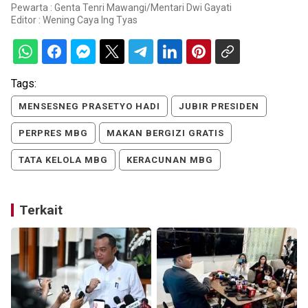
Pewarta : Genta Tenri Mawangi/Mentari Dwi Gayati
Editor :
Wening Caya Ing Tyas
Tags:
MENSESNEG PRASETYO HADI
JUBIR PRESIDEN
PERPRES MBG
MAKAN BERGIZI GRATIS
TATA KELOLA MBG
KERACUNAN MBG
Terkait