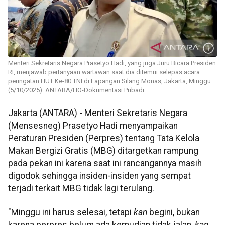
Menteri Sekretaris Negara Prasetyo Hadi, yang juga Juru Bicara Presiden
RI, menjawab pertanyaan wartawan saat dia ditemui selepas acara
peringatan HUT Ke-80 TNI di Lapangan Silang Monas, Jakarta, Minggu
(5/10/2025). ANTARA/HO-Dokumentasi Pribadi.
Jakarta (ANTARA) - Menteri Sekretaris Negara
(Mensesneg) Prasetyo Hadi menyampaikan
Peraturan Presiden (Perpres) tentang Tata Kelola
Makan Bergizi Gratis (MBG) ditargetkan rampung
pada pekan ini karena saat ini rancangannya masih
digodok sehingga insiden-insiden yang sempat
terjadi terkait MBG tidak lagi terulang.
"Minggu ini harus selesai, tetapi
kan
begini, bukan
karena perpres belum ada kemudian tidak jalan,
kan