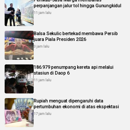
perpanjangan jalur tol hingga Gunungkidul
11 jam lalu
Balsa Sekulic bertekad membawa Persib
juara Piala Presiden 2026
3 jam lalu
186.979 penumpang kereta api melalui
stasiun di Daop 6
11 jam lalu
Rupiah menguat dipengaruhi data
pertumbuhan ekonomi di atas ekspektasi
17 jam lalu