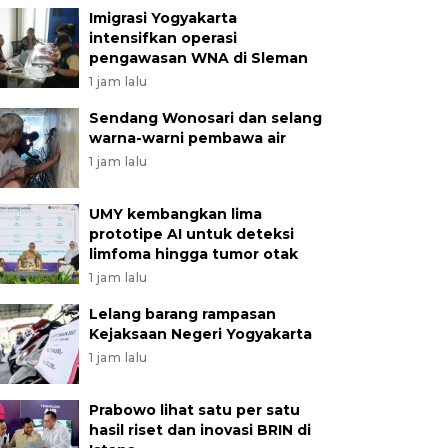
Imigrasi Yogyakarta
intensifkan operasi
pengawasan WNA di Sleman
1 jam lalu
Sendang Wonosari dan selang
warna-warni pembawa air
1 jam lalu
UMY kembangkan lima
prototipe AI untuk deteksi
limfoma hingga tumor otak
1 jam lalu
Lelang barang rampasan
Kejaksaan Negeri Yogyakarta
1 jam lalu
Prabowo lihat satu per satu
hasil riset dan inovasi BRIN di