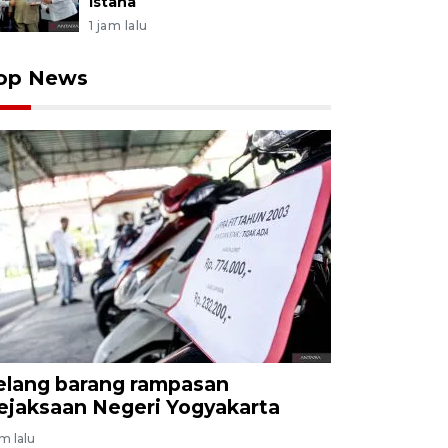
Istana
1 jam lalu
op News
elang barang rampasan
ejaksaan Negeri Yogyakarta
am lalu