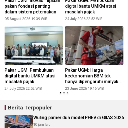
Pakar UGM: Inovasi hijauan
Pakar UGM: Pembukuan
pakan fondasi penting
digital bantu UMKM atasi
dalam sistem peternakan
masalah pajak
05 August 2026 19:39 WIB
24 July 2026 22:52 WIB
n
Pakar UGM: Pembukuan
Pakar UGM: Harga
digital bantu UMKM atasi
keekonomian BBM tak
masalah pajak
hanya dipengaruhi minyak
mentah
24 July 2026 22:52 WIB
23 June 2026 19:16 WIB
Berita Terpopuler
Wuling pamer dua model PHEV di GIIAS 2026
10 jam lalu