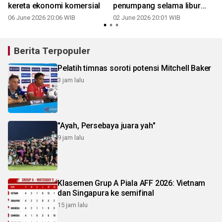
kereta ekonomi komersial
penumpang selama libur
panjang
06 June 2026 20:06 WIB
02 June 2026 20:01 WIB
Berita Terpopuler
Pelatih timnas soroti potensi Mitchell Baker
3 jam lalu
"Ayah, Persebaya juara yah"
9 jam lalu
Klasemen Grup A Piala AFF 2026: Vietnam
dan Singapura ke semifinal
15 jam lalu