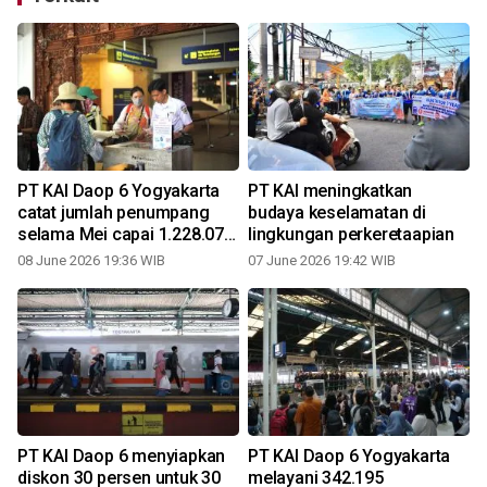
PT KAI Daop 6 Yogyakarta
PT KAI meningkatkan
catat jumlah penumpang
budaya keselamatan di
selama Mei capai 1.228.076
lingkungan perkeretaapian
orang
08 June 2026 19:36 WIB
07 June 2026 19:42 WIB
PT KAI Daop 6 menyiapkan
PT KAI Daop 6 Yogyakarta
diskon 30 persen untuk 30
melayani 342.195