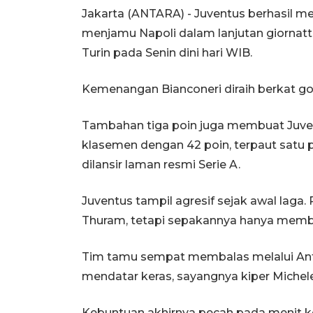
Jakarta (ANTARA) - Juventus berhasil m
menjamu Napoli dalam lanjutan giornatta 
Turin pada Senin dini hari WIB.
Kemenangan Bianconeri diraih berkat gol 
Tambahan tiga poin juga membuat Juven
klasemen dengan 42 poin, terpaut satu p
dilansir laman resmi Serie A.
Juventus tampil agresif sejak awal laga
Thuram, tetapi sepakannya hanya memb
Tim tamu sempat membalas melalui An
mendatar keras, sayangnya kiper Miche
Kebuntuan akhirnya pecah pada menit 