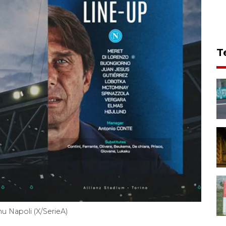
T
u Napoli (X/SerieA)