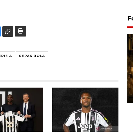
F
ERIE A
SEPAK BOLA
Pasokan hortikultura
melimpah picu deflasi DIY
06 August 2026 11:37 WIB