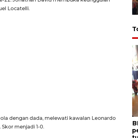
l Locatelli.
T
bola dengan dada, melewati kawalan Leonardo
B
 Skor menjadi 1-0.
p
t