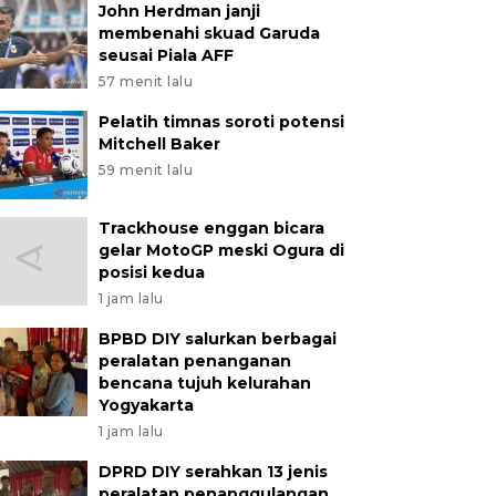
John Herdman janji
membenahi skuad Garuda
seusai Piala AFF
57 menit lalu
Pelatih timnas soroti potensi
Mitchell Baker
59 menit lalu
Trackhouse enggan bicara
gelar MotoGP meski Ogura di
posisi kedua
1 jam lalu
BPBD DIY salurkan berbagai
peralatan penanganan
bencana tujuh kelurahan
Yogyakarta
1 jam lalu
DPRD DIY serahkan 13 jenis
peralatan penanggulangan