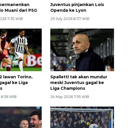
 permanenkan
Juventus pinjamkan Lois
lo Muani dari PSG
Openda ke Lyon
026 7:35 WIB
29 July 2026 8:37 WIB
2 lawan Torino,
Spalletti tak akan mundur
gagal ke Liga
meski Juventus gagal ke
s
Liga Champions
 8:36 WIB
24 May 2026 7:55 WIB