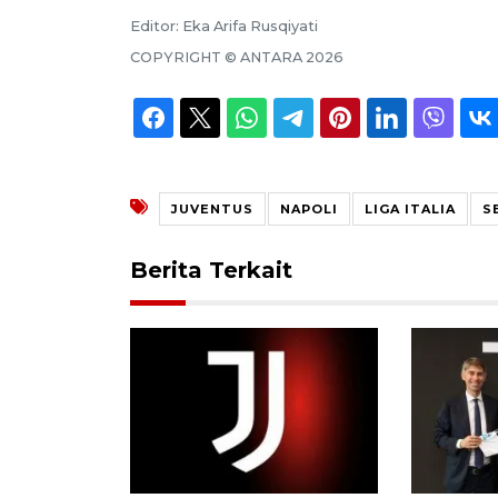
Editor:
Eka Arifa Rusqiyati
COPYRIGHT ©
ANTARA
2026
JUVENTUS
NAPOLI
LIGA ITALIA
S
Berita Terkait