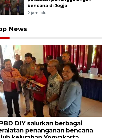
bencana di Jogja
2 jam lalu
op News
PBD DIY salurkan berbagai
eralatan penanganan bencana
ujuh kelurahan Yogyakarta