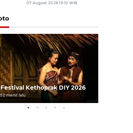
07 August 2026 19:10 WIB
oto
Festival 
Festival Kethoprak DIY 2026
DIY
52 menit lalu
23 jam lalu