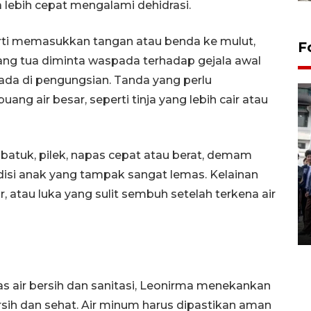
 lebih cepat mengalami dehidrasi.
eperti memasukkan tangan atau benda ke mulut,
F
ang tua diminta waspada terhadap gejala awal
ada di pengungsian. Tanda yang perlu
ang air besar, seperti tinja yang lebih cair atau
 batuk, pilek, napas cepat atau berat, demam
disi anak yang tampak sangat lemas. Kelainan
BPJS Kesehatan Yogyakarta
perkuat sinergi dengan
ir, atau luka yang sulit sembuh setelah terkena air
ANTARA Biro DIY
03 August 2026 17:24 WIB
s air bersih dan sanitasi, Leonirma menekankan
rsih dan sehat. Air minum harus dipastikan aman