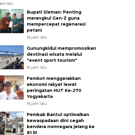
jam lalu
Bupati Sleman: Penting
merangkul Gen-Z guna
mempercepat regenerasi
petani
16 jam lalu
Gunungkidul mempromosikan
destinasi wisata melalui
"event sport tourism"
16 jam lalu
Pemkot menggerakkan
ekonomi rakyat lewat
peringatan HUT Ke-270
Yogyakarta
16 jam lalu
Pemkab Bantul optimalkan
kewaspadaan dini cegah
bendera nonnegara jelang ke
81 RI