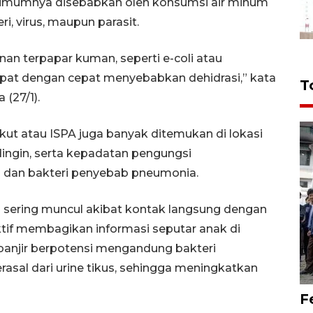
ni umumnya disebabkan oleh konsumsi air minum
, virus, maupun parasit.
anan terpapar kuman, seperti e-coli atau
dapat dengan cepat menyebabkan dehidrasi,” kata
T
(27/1).
 akut atau ISPA juga banyak ditemukan di lokasi
ingin, serta kepadatan pengungsi
 dan bakteri penyebab pneumonia.
ng sering muncul akibat kontak langsung dengan
aktif membagikan informasi seputar anak di
 banjir berpotensi mengandung bakteri
asal dari urine tikus, sehingga meningkatkan
F