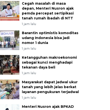
Cegah masalah di masa
depan, Menteri Nusron ajak
pemda percepat sertipikasi
tanah rumah ibadah di NTT
1 jam lalu
Barantin optimistis komoditas
udang Indonesia bisa jadi
nomor 1 dunia
1 jam lalu
Ketangguhan makroekonomi
sebagai kunci menghadapi
tekanan daya beli
1 jam lalu
Masyarakat dapat jadwal ukur
tanah yang lebih jelas berkat
layanan pengukuran terjadwal
1 jam lalu
Menteri Nusron ajak BPKAD