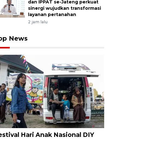
dan IPPAT se-Jateng perkuat
sinergi wujudkan transformasi
layanan pertanahan
2 jam lalu
op News
estival Hari Anak Nasional DIY