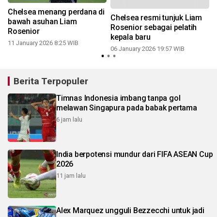
Chelsea menang perdana di
Chelsea resmi tunjuk Liam
bawah asuhan Liam
Rosenior sebagai pelatih
Rosenior
kepala baru
11 January 2026 8:25 WIB
1
06 January 2026 19:57 WIB
Berita Terpopuler
Timnas Indonesia imbang tanpa gol
melawan Singapura pada babak pertama
6 jam lalu
India berpotensi mundur dari FIFA ASEAN Cup
2026
11 jam lalu
Alex Marquez ungguli Bezzecchi untuk jadi