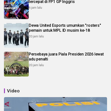
tercepat di FP1 GP Inggris
6 jam lalu
Dewa United Esports umumkan "rosters"
pemain untuk MPL ID musim ke-18
20 jam lalu
Persebaya juara Piala Presiden 2026 lewat
adu penalti
20 jam lalu
Video