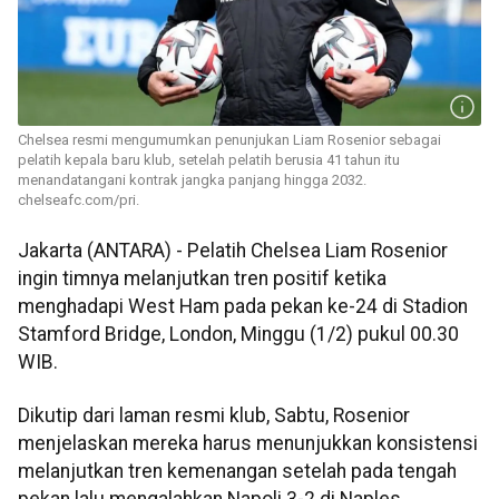
Chelsea resmi mengumumkan penunjukan Liam Rosenior sebagai
pelatih kepala baru klub, setelah pelatih berusia 41 tahun itu
menandatangani kontrak jangka panjang hingga 2032.
chelseafc.com/pri.
Jakarta (ANTARA) - Pelatih Chelsea Liam Rosenior
ingin timnya melanjutkan tren positif ketika
menghadapi West Ham pada pekan ke-24 di Stadion
Stamford Bridge, London, Minggu (1/2) pukul 00.30
WIB.
Dikutip dari laman resmi klub, Sabtu, Rosenior
menjelaskan mereka harus menunjukkan konsistensi
melanjutkan tren kemenangan setelah pada tengah
pekan lalu mengalahkan Napoli 3-2 di Naples.