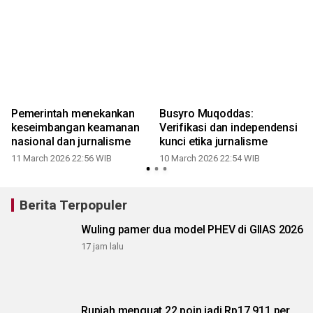
Pemerintah menekankan
Busyro Muqoddas:
keseimbangan keamanan
Verifikasi dan independensi
nasional dan jurnalisme
kunci etika jurnalisme
11 March 2026 22:56 WIB
10 March 2026 22:54 WIB
Berita Terpopuler
Wuling pamer dua model PHEV di GIIAS 2026
17 jam lalu
Rupiah menguat 22 poin jadi Rp17.911 per