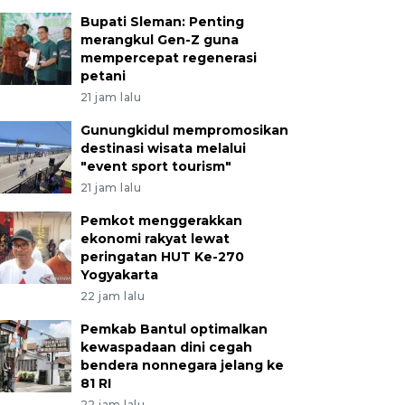
Bupati Sleman: Penting
merangkul Gen-Z guna
mempercepat regenerasi
petani
21 jam lalu
Gunungkidul mempromosikan
destinasi wisata melalui
"event sport tourism"
21 jam lalu
Pemkot menggerakkan
ekonomi rakyat lewat
peringatan HUT Ke-270
Yogyakarta
22 jam lalu
Pemkab Bantul optimalkan
kewaspadaan dini cegah
bendera nonnegara jelang ke
81 RI
22 jam lalu