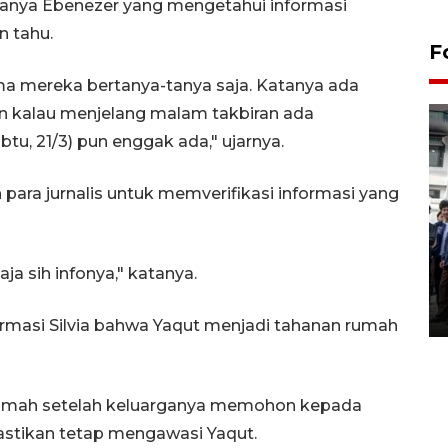
 hanya Ebenezer yang mengetahui informasi
n tahu.
F
a mereka bertanya-tanya saja. Katanya ada
n kalau menjelang malam takbiran ada
btu, 21/3) pun enggak ada," ujarnya.
para jurnalis untuk memverifikasi informasi yang
BPJS Kesehatan Yogyakarta
perkuat sinergi dengan
aja sih infonya," katanya.
ANTARA Biro DIY
03 August 2026 17:24 WIB
rmasi Silvia bahwa Yaqut menjadi tahanan rumah
rumah setelah keluarganya memohon kepada
stikan tetap mengawasi Yaqut.