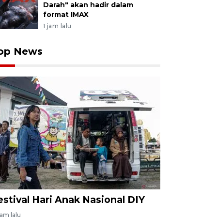
Darah" akan hadir dalam
format IMAX
1 jam lalu
op News
estival Hari Anak Nasional DIY
jam lalu