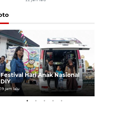
oto
Job Fair 
Festival Hari Anak Nasional
targetkan
DIY
kerja
19 jam lalu
06 August 20