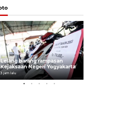
oto
Lelang barang rampasan
Pasokan h
Kejaksaan Negeri Yogyakarta
melimpah 
3 jam lalu
9 jam lalu