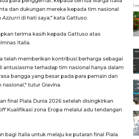
pada para penggemar, kepada semua warga Italia
1 m
inta dan dukungan mereka kepada tim nasional
n
Azzurri
di hati saya," kata Gattuso.
apkan terima kasih kepada Gattuso atas
mnas Italia.
dia telah memberikan kontribusi berharga sebagai
i antusiasme terhadap tim nasional hanya dalam
rasa bangga yang besar pada para pemain dan
nasional," tutur Gravina.
an final Piala Dunia 2026 setelah disingkirkan
off
Kualifikasi zona Eropa melalui adu tendangan
bagi Italia untuk melaju ke putaran final Piala