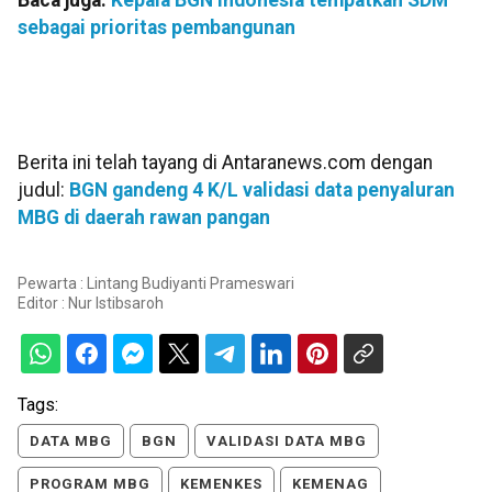
Baca juga:
Kepala BGN Indonesia tempatkan SDM
sebagai prioritas pembangunan
Berita ini telah tayang di Antaranews.com dengan
judul:
BGN gandeng 4 K/L validasi data penyaluran
MBG di daerah rawan pangan
Pewarta : Lintang Budiyanti Prameswari
Editor :
Nur Istibsaroh
Tags:
DATA MBG
BGN
VALIDASI DATA MBG
PROGRAM MBG
KEMENKES
KEMENAG