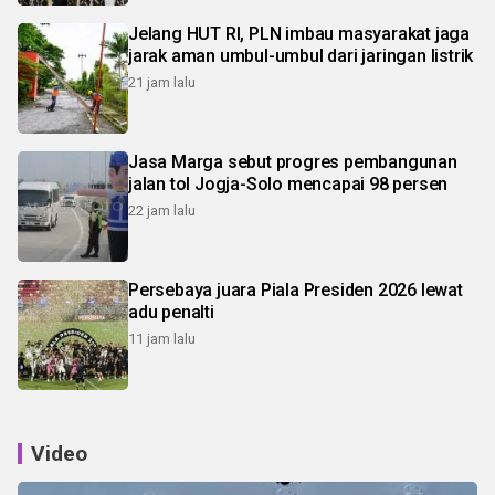
Jelang HUT RI, PLN imbau masyarakat jaga
jarak aman umbul-umbul dari jaringan listrik
21 jam lalu
Jasa Marga sebut progres pembangunan
jalan tol Jogja-Solo mencapai 98 persen
22 jam lalu
Persebaya juara Piala Presiden 2026 lewat
adu penalti
11 jam lalu
Video