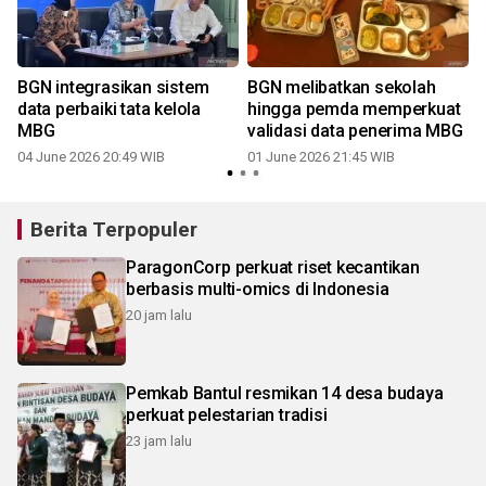
n
BGN integrasikan sistem
BGN melibatkan sekolah
data perbaiki tata kelola
hingga pemda memperkuat
MBG
validasi data penerima MBG
04 June 2026 20:49 WIB
01 June 2026 21:45 WIB
Berita Terpopuler
ParagonCorp perkuat riset kecantikan
berbasis multi-omics di Indonesia
20 jam lalu
Pemkab Bantul resmikan 14 desa budaya
perkuat pelestarian tradisi
23 jam lalu