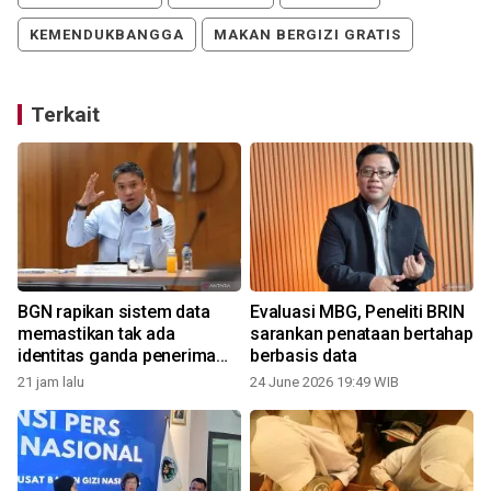
KEMENDUKBANGGA
MAKAN BERGIZI GRATIS
Terkait
n
BGN rapikan sistem data
Evaluasi MBG, Peneliti BRIN
memastikan tak ada
sarankan penataan bertahap
identitas ganda penerima
berbasis data
MBG
21 jam lalu
24 June 2026 19:49 WIB