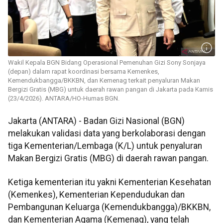
Wakil Kepala BGN Bidang Operasional Pemenuhan Gizi Sony Sonjaya
(depan) dalam rapat koordinasi bersama Kemenkes,
Kemendukbangga/BKKBN, dan Kemenag terkait penyaluran Makan
Bergizi Gratis (MBG) untuk daerah rawan pangan di Jakarta pada Kamis
(23/4/2026). ANTARA/HO-Humas BGN.
Jakarta (ANTARA) - Badan Gizi Nasional (BGN)
melakukan validasi data yang berkolaborasi dengan
tiga Kementerian/Lembaga (K/L) untuk penyaluran
Makan Bergizi Gratis (MBG) di daerah rawan pangan.
Ketiga kementerian itu yakni Kementerian Kesehatan
(Kemenkes), Kementerian Kependudukan dan
Pembangunan Keluarga (Kemendukbangga)/BKKBN,
dan Kementerian Agama (Kemenag), yang telah