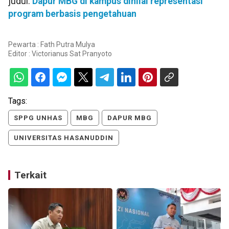
judul:
Dapur MBG di kampus dinilai representasi
program berbasis pengetahuan
Pewarta : Fath Putra Mulya
Editor :
Victorianus Sat Pranyoto
Tags:
SPPG UNHAS
MBG
DAPUR MBG
UNIVERSITAS HASANUDDIN
Terkait