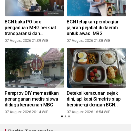
BGN buka PO box
BGN tetapkan pembagian
pengaduan MBG perkuat
jajaran pejabat di daerah
transparansi dan
untuk awasi MBG
pengawasan
07 August 2026 21:39 WIB
07 August 2026 21:38 WIB
Pemprov DIY memastikan
Deteksi keracunan sejak
penanganan medis siswa
dini, aplikasi Simetris siap
diduga keracunan MBG
bersinergi dengan BGN
pantau alur MBG dari hulu ke
07 August 2026 20:14 WIB
07 August 2026 16:54 WIB
hilir