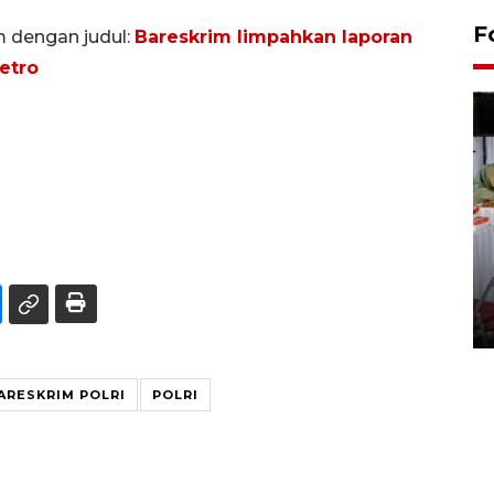
F
m dengan judul:
Bareskrim limpahkan laporan
etro
Pameran seni rupa karya
seniman neurodivergen
03 August 2026 13:03 WIB
ARESKRIM POLRI
POLRI