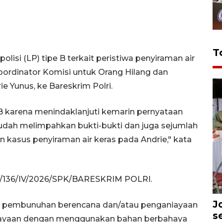
T
isi (LP) tipe B terkait peristiwa penyiraman air
Koordinator Komisi untuk Orang Hilang dan
e Yunus, ke Bareskrim Polri.
B karena menindaklanjuti kemarin pernyataan
udah melimpahkan bukti-bukti dan juga sejumlah
 kasus penyiraman air keras pada Andrie," kata
/B/136/IV/2026/SPK/BARESKRIM POLRI.
J
an pembunuhan berencana dan/atau penganiayaan
s
niayaan dengan menggunakan bahan berbahaya