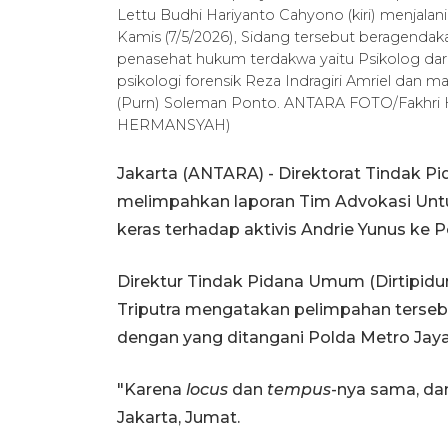
Lettu Budhi Hariyanto Cahyono (kiri) menjalani s
Kamis (7/5/2026), Sidang tersebut beragendaka
penasehat hukum terdakwa yaitu Psikolog dari
psikologi forensik Reza Indragiri Amriel dan m
(Purn) Soleman Ponto. ANTARA FOTO/Fakhri
HERMANSYAH)
Jakarta (ANTARA) - Direktorat Tindak P
melimpahkan laporan Tim Advokasi Untu
keras terhadap aktivis Andrie Yunus ke P
Direktur Tindak Pidana Umum (Dirtipidum
Triputra mengatakan pelimpahan terseb
dengan yang ditangani Polda Metro Jay
"Karena
locus
dan
tempus
-nya sama, da
Jakarta, Jumat.