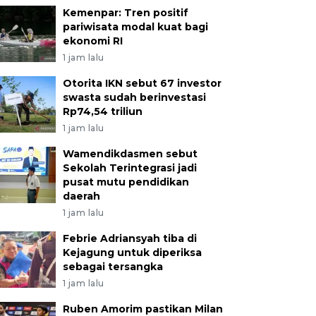
Kemenpar: Tren positif
pariwisata modal kuat bagi
ekonomi RI
1 jam lalu
Otorita IKN sebut 67 investor
swasta sudah berinvestasi
Rp74,54 triliun
1 jam lalu
Wamendikdasmen sebut
Sekolah Terintegrasi jadi
pusat mutu pendidikan
daerah
1 jam lalu
Febrie Adriansyah tiba di
Kejagung untuk diperiksa
sebagai tersangka
1 jam lalu
Ruben Amorim pastikan Milan