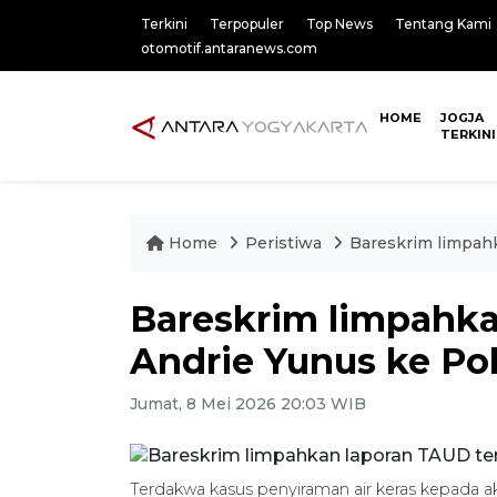
Terkini
Terpopuler
Top News
Tentang Kami
otomotif.antaranews.com
HOME
JOGJA
TERKINI
Home
Peristiwa
Bareskrim limpahk
Bareskrim limpahka
Andrie Yunus ke Po
Jumat, 8 Mei 2026 20:03 WIB
Terdakwa kasus penyiraman air keras kepada ak