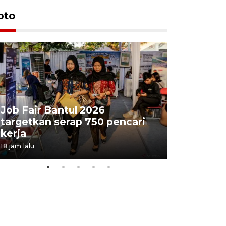
oto
Job Fair Bantul 2026
targetkan serap 750 pencari
Lelang b
kerja
Kejaksaa
18 jam lalu
22 jam lalu