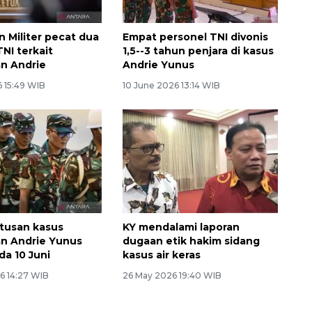
n Militer pecat dua
Empat personel TNI divonis
NI terkait
1,5--3 tahun penjara di kasus
n Andrie
Andrie Yunus
6 15:49 WIB
10 June 2026 13:14 WIB
tusan kasus
KY mendalami laporan
n Andrie Yunus
dugaan etik hakim sidang
da 10 Juni
kasus air keras
6 14:27 WIB
26 May 2026 19:40 WIB