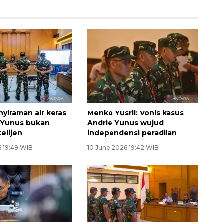
nyiraman air keras
Menko Yusril: Vonis kasus
 Yunus bukan
Andrie Yunus wujud
telijen
independensi peradilan
6 19:49 WIB
10 June 2026 19:42 WIB