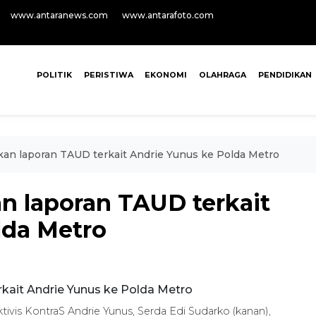
www.antaranews.com
www.antarafoto.com
POLITIK
PERISTIWA
EKONOMI
OLAHRAGA
PENDIDIKAN
an laporan TAUD terkait Andrie Yunus ke Polda Metro
n laporan TAUD terkait
lda Metro
tivis KontraS Andrie Yunus, Serda Edi Sudarko (kanan),