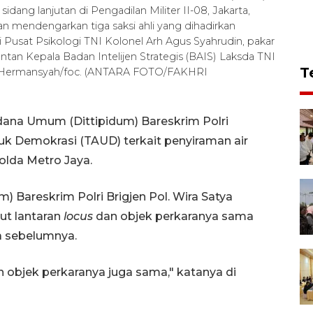
idang lanjutan di Pengadilan Militer II-08, Jakarta,
n mendengarkan tiga saksi ahli yang dihadirkan
 Pusat Psikologi TNI Kolonel Arh Agus Syahrudin, pakar
antan Kepala Badan Intelijen Strategis (BAIS) Laksda TNI
T
 Hermansyah/foc. (ANTARA FOTO/FAKHRI
idana Umum (Dittipidum) Bareskrim Polri
k Demokrasi (TAUD) terkait penyiraman air
olda Metro Jaya.
) Bareskrim Polri Brigjen Pol. Wira Satya
ut lantaran
locus
dan objek perkaranya sama
a sebelumnya.
n objek perkaranya juga sama," katanya di