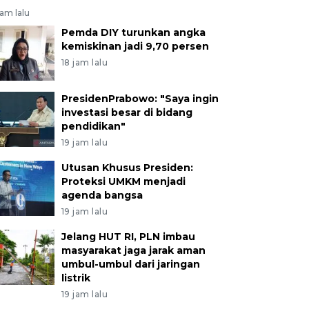
jam lalu
Pemda DIY turunkan angka
kemiskinan jadi 9,70 persen
18 jam lalu
PresidenPrabowo: "Saya ingin
investasi besar di bidang
pendidikan"
19 jam lalu
Utusan Khusus Presiden:
Proteksi UMKM menjadi
agenda bangsa
19 jam lalu
Jelang HUT RI, PLN imbau
masyarakat jaga jarak aman
umbul-umbul dari jaringan
listrik
19 jam lalu