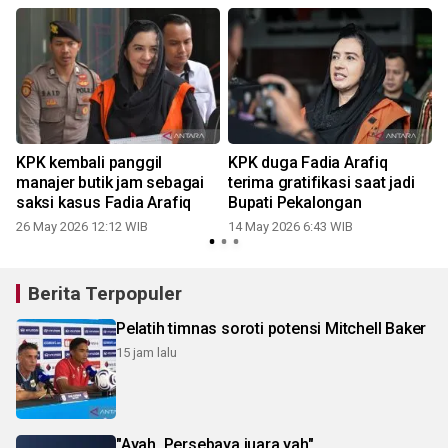
KPK kembali panggil
KPK duga Fadia Arafiq
manajer butik jam sebagai
terima gratifikasi saat jadi
saksi kasus Fadia Arafiq
Bupati Pekalongan
2
26 May 2026 12:12 WIB
14 May 2026 6:43 WIB
Berita Terpopuler
Pelatih timnas soroti potensi Mitchell Baker
15 jam lalu
"Ayah, Persebaya juara yah"