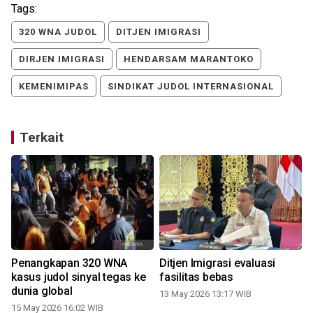
Tags:
320 WNA JUDOL
DITJEN IMIGRASI
DIRJEN IMIGRASI
HENDARSAM MARANTOKO
KEMENIMIPAS
SINDIKAT JUDOL INTERNASIONAL
Terkait
Penangkapan 320 WNA
Ditjen Imigrasi evaluasi
kasus judol sinyal tegas ke
fasilitas bebas
dunia global
13 May 2026 13:17 WIB
15 May 2026 16:02 WIB