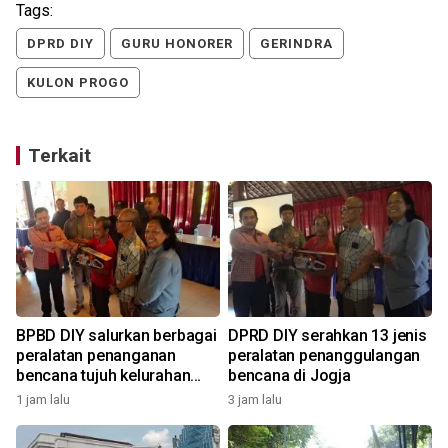
Tags:
DPRD DIY
GURU HONORER
GERINDRA
KULON PROGO
Terkait
BPBD DIY salurkan berbagai
DPRD DIY serahkan 13 jenis
peralatan penanganan
peralatan penanggulangan
bencana tujuh kelurahan
bencana di Jogja
2
Yogyakarta
1 jam lalu
3 jam lalu