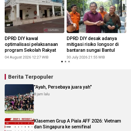
DPRD DIY kawal
DPRD DIY desak adanya
optimalisasi pelaksanaan
mitigasi risiko longsor di
program Sekolah Rakyat
bantaran sungai Bantul
04 August 2026 12:27 WIB
30 July 2026 21:55 WIB
1
Berita Terpopuler
"Ayah, Persebaya juara yah"
8 jam lalu
Klasemen Grup A Piala AFF 2026: Vietnam
dan Singapura ke semifinal