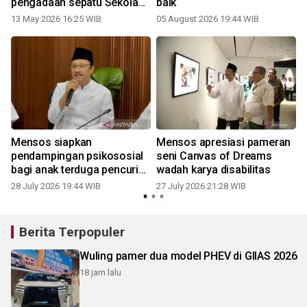
pengadaan sepatu Sekolah
baik
Rakyat
13 May 2026 16:25 WIB
05 August 2026 19:44 WIB
2
Mensos siapkan
Mensos apresiasi pameran
pendampingan psikososial
seni Canvas of Dreams
bagi anak terduga pencuri
wadah karya disabilitas
ayam
28 July 2026 19:44 WIB
27 July 2026 21:28 WIB
1
Berita Terpopuler
Wuling pamer dua model PHEV di GIIAS 2026
18 jam lalu