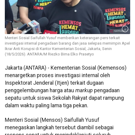
Menteri Sosial Saifullah Yusuf memberikan keterangan pers terkait
investigasi internal pengadaan barang dan jasa selepas memimpin Apel
Ikrar Anti Korupsi di Kantor Kementerian Sosial, Jakarta, Senin
(18/5/2026). ANTARA/M Riezko Bima Elko Prasetyo
Jakarta (ANTARA) - Kementerian Sosial (Kemensos)
menargetkan proses investigasi internal oleh
Inspektorat Jenderal (Itjen) terkait dugaan
penggelembungan harga atau
markup
pengadaan
sepatu untuk siswa Sekolah Rakyat dapat rampung
dalam waktu paling lama tiga pekan.
Menteri Sosial (Mensos) Saifullah Yusuf
menegaskan langkah tersebut diambil sebagai
respons cepat untuk menindaklanjuti seluruh