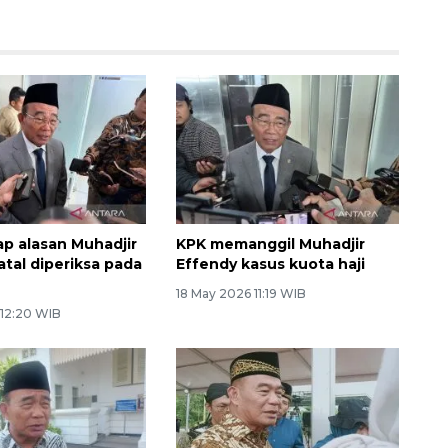
p alasan Muhadjir
KPK memanggil Muhadjir
atal diperiksa pada
Effendy kasus kuota haji
18 May 2026 11:19 WIB
 12:20 WIB