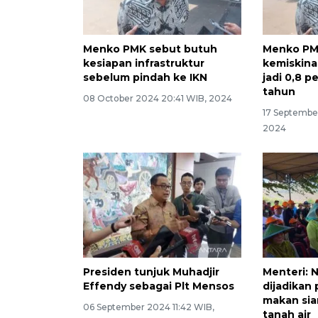
Menko PMK sebut butuh
Menko PM
kesiapan infrastruktur
kemiskina
sebelum pindah ke IKN
jadi 0,8 p
tahun
08 October 2024 20:41 WIB, 2024
17 Septembe
2024
Presiden tunjuk Muhadjir
Menteri: 
Effendy sebagai Plt Mensos
dijadikan
makan sian
06 September 2024 11:42 WIB,
tanah air