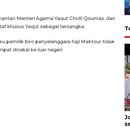
mantan Menteri Agama Yaqut Cholil Qoumas, dan
 staf khusus Yaqut sebagai tersangka.
T
u pemilik biro penyelenggara haji Maktour tidak
pat dicekal ke luar negeri.
J
s