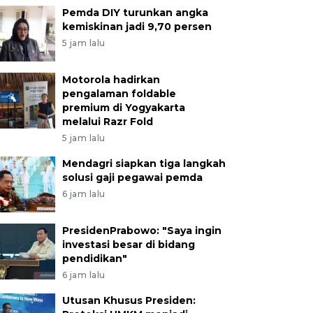
Pemda DIY turunkan angka
kemiskinan jadi 9,70 persen
5 jam lalu
Motorola hadirkan
pengalaman foldable
premium di Yogyakarta
melalui Razr Fold
5 jam lalu
Mendagri siapkan tiga langkah
solusi gaji pegawai pemda
6 jam lalu
PresidenPrabowo: "Saya ingin
investasi besar di bidang
pendidikan"
6 jam lalu
Utusan Khusus Presiden: