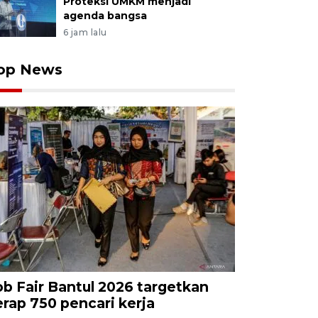
Proteksi UMKM menjadi
agenda bangsa
6 jam lalu
op News
ob Fair Bantul 2026 targetkan
erap 750 pencari kerja