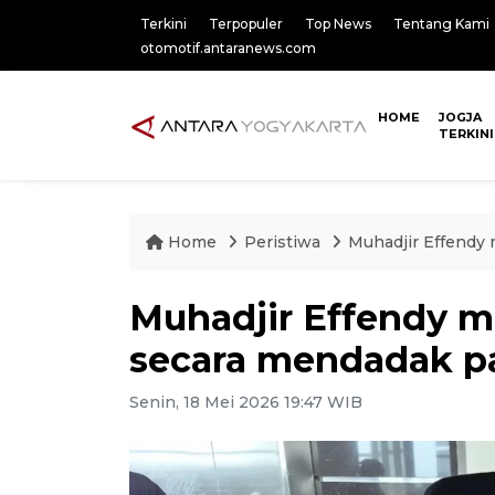
Terkini
Terpopuler
Top News
Tentang Kami
otomotif.antaranews.com
HOME
JOGJA
TERKINI
Home
Peristiwa
Muhadjir Effendy
Muhadjir Effendy 
secara mendadak pa
Senin, 18 Mei 2026 19:47 WIB