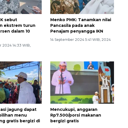
K sebut
Menko PMK: Tanamkan nilai
n ekstrem turun
Pancasila pada anak
ersen dalam 10
Penajam penyangga IKN
14 September 2024 5:41 WIB, 2024
r 2024 14:33 WIB,
Nasi jagung dapat
Mencukupi, anggaran
 pilihan menu
Rp7.500/porsi makanan
g gratis bergizi di
bergizi gratis