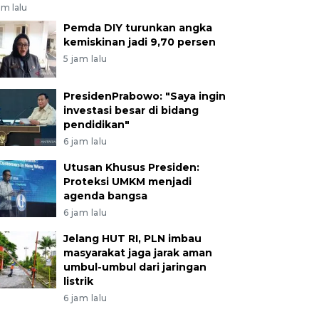
am lalu
Pemda DIY turunkan angka
kemiskinan jadi 9,70 persen
5 jam lalu
PresidenPrabowo: "Saya ingin
investasi besar di bidang
pendidikan"
6 jam lalu
Utusan Khusus Presiden:
Proteksi UMKM menjadi
agenda bangsa
6 jam lalu
Jelang HUT RI, PLN imbau
masyarakat jaga jarak aman
umbul-umbul dari jaringan
listrik
6 jam lalu