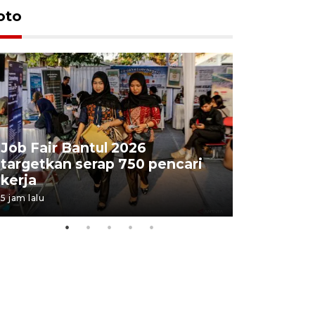
oto
Job Fair Bantul 2026
targetkan serap 750 pencari
Lelang b
kerja
Kejaksaa
5 jam lalu
10 jam lalu