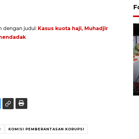
F
m dengan judul:
Kasus kuota haji, Muhadjir
 mendadak
Pameran seni rupa karya
seniman neurodivergen
03 August 2026 13:03 WIB
I
KOMISI PEMBERANTASAN KORUPSI