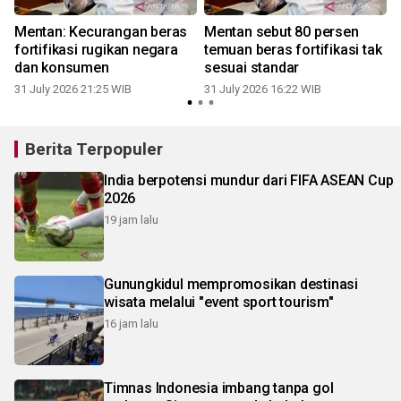
Mentan: Kecurangan beras
Mentan sebut 80 persen
fortifikasi rugikan negara
temuan beras fortifikasi tak
dan konsumen
sesuai standar
31 July 2026 21:25 WIB
31 July 2026 16:22 WIB
2
Berita Terpopuler
India berpotensi mundur dari FIFA ASEAN Cup
2026
19 jam lalu
Gunungkidul mempromosikan destinasi
wisata melalui "event sport tourism"
16 jam lalu
Timnas Indonesia imbang tanpa gol