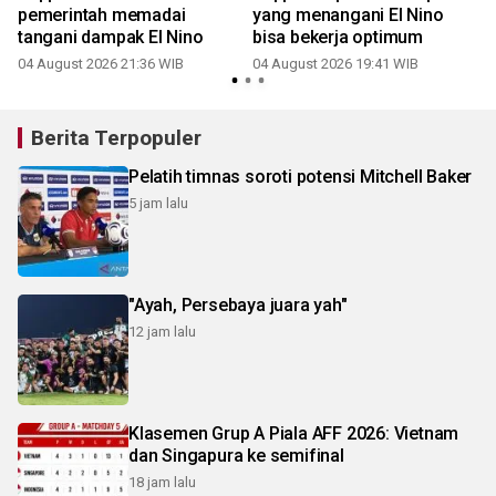
pemerintah memadai
yang menangani El Nino
tangani dampak El Nino
bisa bekerja optimum
04 August 2026 21:36 WIB
04 August 2026 19:41 WIB
2
Berita Terpopuler
Pelatih timnas soroti potensi Mitchell Baker
5 jam lalu
"Ayah, Persebaya juara yah"
12 jam lalu
Klasemen Grup A Piala AFF 2026: Vietnam
dan Singapura ke semifinal
18 jam lalu