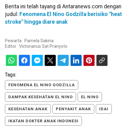
Berita ini telah tayang di Antaranews.com dengan
judul:
Fenomena El Nino Godzilla berisiko "heat
stroke" hingga diare anak
Pewarta : Pamela Sakina
Editor :
Victorianus Sat Pranyoto
Tags:
FENOMENA EL NINO GODZILLA
DAMPAK KESEHATAN EL NINO
EL NINO
KESEHATAN ANAK
PENYAKIT ANAK
IDAI
IKATAN DOKTER ANAK INDONESI