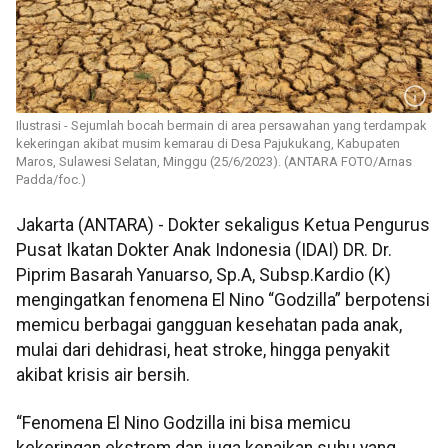
Ilustrasi - Sejumlah bocah bermain di area persawahan yang terdampak
kekeringan akibat musim kemarau di Desa Pajukukang, Kabupaten
Maros, Sulawesi Selatan, Minggu (25/6/2023). (ANTARA FOTO/Arnas
Padda/foc.)
Jakarta (ANTARA) - Dokter sekaligus Ketua Pengurus
Pusat Ikatan Dokter Anak Indonesia (IDAI) DR. Dr.
Piprim Basarah Yanuarso, Sp.A, Subsp.Kardio (K)
mengingatkan fenomena El Nino “Godzilla” berpotensi
memicu berbagai gangguan kesehatan pada anak,
mulai dari dehidrasi, heat stroke, hingga penyakit
akibat krisis air bersih.
“Fenomena El Nino Godzilla ini bisa memicu
kekeringan ekstrem dan juga kenaikan suhu yang