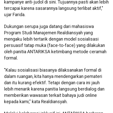
kampanye anti-judol di sini. Tujuannya pasti akan lebih
tercapai karena sasarannya langsung terlibat aktif,"
ujar Farida.
Dukungan serupa juga datang dari mahasiswa
Program Studi Manajemen Realdiansyah yang
mengaku lebih tertarik dengan model sosialisasi
persuasif tatap muka (face-to-face) yang dilakukan
oleh panitia ANTARIKSA ketimbang metode ceramah
formal.
"Kalau sosialisasi biasanya dilaksanakan formal di
dalam ruangan, kita hanya mendengarkan pemateri
dan itu kurang efektif. Tetapi dengan cara ini jauh
lebih menarik karena panitia langsung berdialog dan
memberikan wawasan terkait bahaya judi online
kepada kami," kata Realdiansyah.