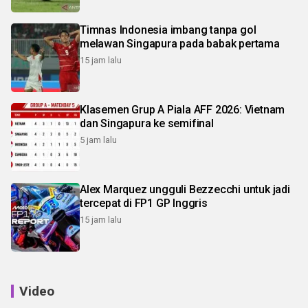
Timnas Indonesia imbang tanpa gol
melawan Singapura pada babak pertama
15 jam lalu
Klasemen Grup A Piala AFF 2026: Vietnam
dan Singapura ke semifinal
5 jam lalu
Alex Marquez ungguli Bezzecchi untuk jadi
tercepat di FP1 GP Inggris
15 jam lalu
Video