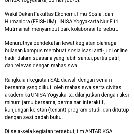
Wakil Dekan Fakultas Ekonomi, Ilmu Sosial, dan
Humaniora (FEISHUM) UNISA Yogyakarta Nur Fitri
Mutmainah menyambut baik kolaborasi tersebut.
Menurutnya pendekatan lewat kegiatan olahraga
bulanan kampus membuat sosialisasi anti-judi online
hadir dalam suasana yang lebih santai, partisipatif,
dan relevan dengan mahasiswa.
Rangkaian kegiatan SAE diawali dengan senam
bersama yang diikuti oleh mahasiswa serta civitas
akademika UNISA Yogyakarta, dilanjutkan dengan aksi
minum jamu bersama, permainan interaktif,
kunjungan ke stan (tenant) program studi, dan ditutup
dengan sesi bedah buku.
Di sela-sela kegiatan tersebut, tim ANTARIKSA