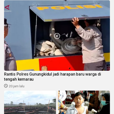
Rantis Polres Gunungkidul jadi harapan baru warga di
tengah kemarau
20 jam lalu