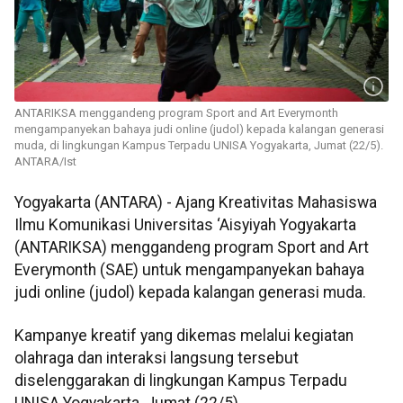
ANTARIKSA menggandeng program Sport and Art Everymonth
mengampanyekan bahaya judi online (judol) kepada kalangan generasi
muda, di lingkungan Kampus Terpadu UNISA Yogyakarta, Jumat (22/5).
ANTARA/Ist
Yogyakarta (ANTARA) - Ajang Kreativitas Mahasiswa
Ilmu Komunikasi Universitas ‘Aisyiyah Yogyakarta
(ANTARIKSA) menggandeng program Sport and Art
Everymonth (SAE) untuk mengampanyekan bahaya
judi online (judol) kepada kalangan generasi muda.
Kampanye kreatif yang dikemas melalui kegiatan
olahraga dan interaksi langsung tersebut
diselenggarakan di lingkungan Kampus Terpadu
UNISA Yogyakarta, Jumat (22/5).