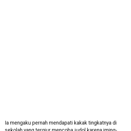
Ia mengaku pernah mendapati kakak tingkatnya di
sekolah yang tergiur mencoba judol karena iming-