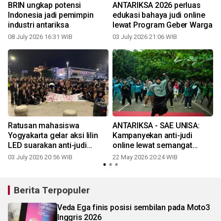
BRIN ungkap potensi
ANTARIKSA 2026 perluas
Indonesia jadi pemimpin
edukasi bahaya judi online
industri antariksa
lewat Program Geber Warga
08 July 2026 16:31 WIB
03 July 2026 21:06 WIB
2
Ratusan mahasiswa
ANTARIKSA - SAE UNISA:
Yogyakarta gelar aksi lilin
Kampanyekan anti-judi
LED suarakan anti-judi
online lewat semangat
online
olahraga
03 July 2026 20:56 WIB
22 May 2026 20:24 WIB
0
Berita Terpopuler
Veda Ega finis posisi sembilan pada Moto3
Inggris 2026