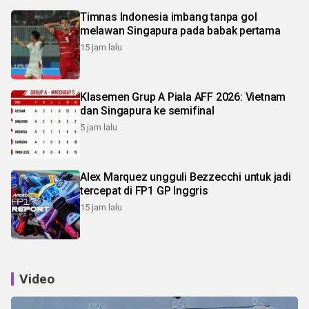
Timnas Indonesia imbang tanpa gol
melawan Singapura pada babak pertama
15 jam lalu
Klasemen Grup A Piala AFF 2026: Vietnam
dan Singapura ke semifinal
5 jam lalu
Alex Marquez ungguli Bezzecchi untuk jadi
tercepat di FP1 GP Inggris
15 jam lalu
Video