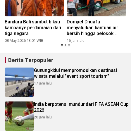
Bandara Bali sambut biksu
Dompet Dhuafa
kampanye perdamaian dari
menyalurkan bantuan air
tiga negara
bersih hingga pelosok
Gunungkidul
08 May 2026 13:01 WIB
16 jam lalu
1
Berita Terpopuler
Gunungkidul mempromosikan destinasi
wisata melalui "event sport tourism"
17 jam lalu
India berpotensi mundur dari FIFA ASEAN Cup
2026
20 jam lalu