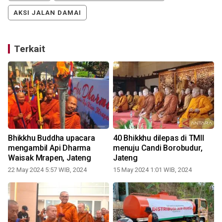
AKSI JALAN DAMAI
Terkait
Bhikkhu Buddha upacara
40 Bhikkhu dilepas di TMII
mengambil Api Dharma
menuju Candi Borobudur,
Waisak Mrapen, Jateng
Jateng
22 May 2024 5:57 WIB, 2024
15 May 2024 1:01 WIB, 2024
1