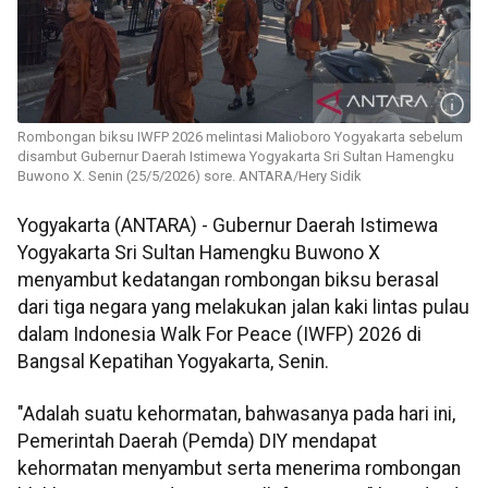
Rombongan biksu IWFP 2026 melintasi Malioboro Yogyakarta sebelum
disambut Gubernur Daerah Istimewa Yogyakarta Sri Sultan Hamengku
Buwono X. Senin (25/5/2026) sore. ANTARA/Hery Sidik
Yogyakarta (ANTARA) - Gubernur Daerah Istimewa
Yogyakarta Sri Sultan Hamengku Buwono X
menyambut kedatangan rombongan biksu berasal
dari tiga negara yang melakukan jalan kaki lintas pulau
dalam Indonesia Walk For Peace (IWFP) 2026 di
Bangsal Kepatihan Yogyakarta, Senin.
"Adalah suatu kehormatan, bahwasanya pada hari ini,
Pemerintah Daerah (Pemda) DIY mendapat
kehormatan menyambut serta menerima rombongan