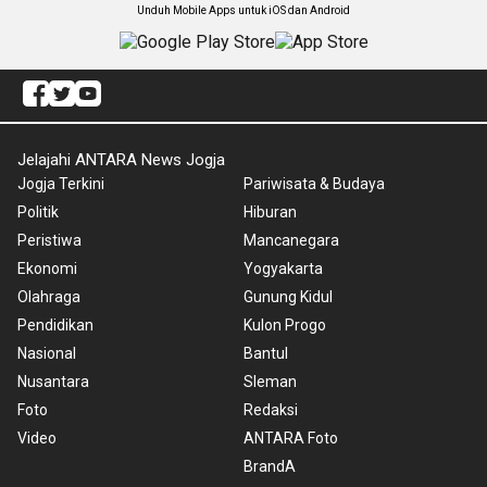
Unduh Mobile Apps untuk iOS dan Android
Jelajahi ANTARA News Jogja
Jogja Terkini
Pariwisata & Budaya
Politik
Hiburan
Peristiwa
Mancanegara
Ekonomi
Yogyakarta
Olahraga
Gunung Kidul
Pendidikan
Kulon Progo
Nasional
Bantul
Nusantara
Sleman
Foto
Redaksi
Video
ANTARA Foto
BrandA