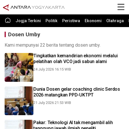
Jogja Terkini
Politik
Peristiwa
Ekonomi
Olahraga
Dosen Umby
Kami mempunyai 22 berita tentang dosen umby.
Tingkatkan kemandirian ekonomi melalui
pelatihan olah VCO jadi sabun alami
24 July 2026 16:15 WIB
Dunia Dosen gelar coaching clinic Serdos
2026 matangkan PPD-UKTPT
21 July 2026 21:53 WIB
Pakar: Teknologi AI tak mengambil alih
tanggung jawab ilmiah peneliti