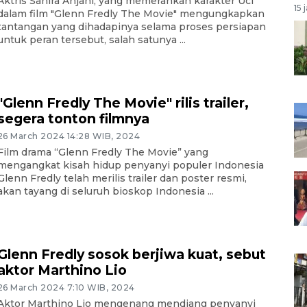
Aktris Sahira Anjani, yang memerankan karakter Uci
15 
dalam film "Glenn Fredly The Movie" mengungkapkan
tantangan yang dihadapinya selama proses persiapan
untuk peran tersebut, salah satunya ...
"Glenn Fredly The Movie" rilis trailer,
segera tonton filmnya
26 March 2024 14:28 WIB, 2024
Film drama “Glenn Fredly The Movie” yang
mengangkat kisah hidup penyanyi populer Indonesia
Glenn Fredly telah merilis trailer dan poster resmi,
akan tayang di seluruh bioskop Indonesia ...
Glenn Fredly sosok berjiwa kuat, sebut
aktor Marthino Lio
26 March 2024 7:10 WIB, 2024
Aktor Marthino Lio mengenang mendiang penyanyi