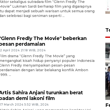
Aktor sekaligus sutradara film “Glenn Fredly The
Movie” Lukman Sardi berharap film yang digarapnya
itu dapat menjadi sebuah warisan untuk semua orang
dan selebrasi bagi seniman seperti ...
T
"Glenn Fredly The Movie" beberkan
pesan perdamaian
12 April 2024 21:18 WIB, 2024
Film drama “Glenn Fredly The Movie” yang
mengangkat kisah hidup penyanyi populer Indonesia
Glenn Fredly menyampaikan pesan-pesan
perdamaian dengan latar belakang konflik Ambon
1999. ...
Artis Sahira Anjani turunkan berat
badan demi lakoni film
F
27 March 2024 5:52 WIB, 2024