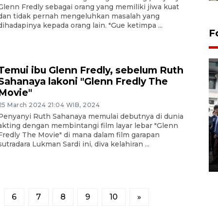
Glenn Fredly sebagai orang yang memiliki jiwa kuat
dan tidak pernah mengeluhkan masalah yang
dihadapinya kepada orang lain. "Gue ketimpa ...
F
Temui ibu Glenn Fredly, sebelum Ruth
Sahanaya lakoni "Glenn Fredly The
Movie"
25 March 2024 21:04 WIB, 2024
Penyanyi Ruth Sahanaya memulai debutnya di dunia
BPJS Kesehatan Yogyakarta
akting dengan membintangi film layar lebar "Glenn
perkuat sinergi dengan
Fredly The Movie" di mana dalam film garapan
sutradara Lukman Sardi ini, diva kelahiran ...
ANTARA Biro DIY
03 August 2026 17:24 WIB
6
7
8
9
10
»