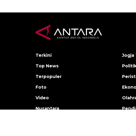
Terkini
Jogja 
Top News
Politi
Terpopuler
Peris
Foto
Ekon
Video
Olahr
Nusantara
Pendi
Copyright © ANTARA