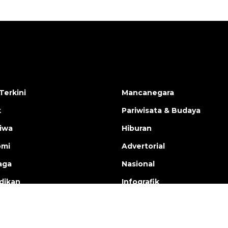
Terkini
Mancanegara
k
Pariwisata & Budaya
tiwa
Hiburan
omi
Advertorial
aga
Nasional
dikan
Infografik