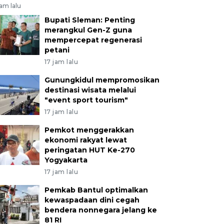
jam lalu
Bupati Sleman: Penting
merangkul Gen-Z guna
mempercepat regenerasi
petani
17 jam lalu
Gunungkidul mempromosikan
destinasi wisata melalui
"event sport tourism"
17 jam lalu
Pemkot menggerakkan
ekonomi rakyat lewat
peringatan HUT Ke-270
Yogyakarta
17 jam lalu
Pemkab Bantul optimalkan
kewaspadaan dini cegah
bendera nonnegara jelang ke
81 RI