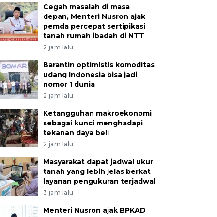
Cegah masalah di masa
depan, Menteri Nusron ajak
pemda percepat sertipikasi
tanah rumah ibadah di NTT
2 jam lalu
Barantin optimistis komoditas
udang Indonesia bisa jadi
nomor 1 dunia
2 jam lalu
Ketangguhan makroekonomi
sebagai kunci menghadapi
tekanan daya beli
2 jam lalu
Masyarakat dapat jadwal ukur
tanah yang lebih jelas berkat
layanan pengukuran terjadwal
3 jam lalu
Menteri Nusron ajak BPKAD