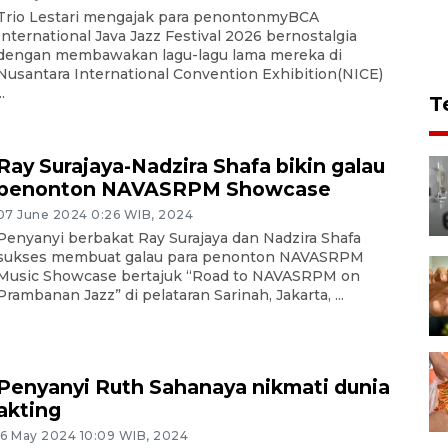
Trio Lestari mengajak para penontonmyBCA
International Java Jazz Festival 2026 bernostalgia
dengan membawakan lagu-lagu lama mereka di
Nusantara International Convention Exhibition(NICE)
..
T
Ray Surajaya-Nadzira Shafa bikin galau
penonton NAVASRPM Showcase
07 June 2024 0:26 WIB, 2024
Penyanyi berbakat Ray Surajaya dan Nadzira Shafa
sukses membuat galau para penonton NAVASRPM
Music Showcase bertajuk “Road to NAVASRPM on
Prambanan Jazz” di pelataran Sarinah, Jakarta, ...
Penyanyi Ruth Sahanaya nikmati dunia
akting
16 May 2024 10:09 WIB, 2024