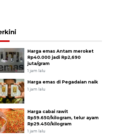
erkini
Harga emas Antam meroket
Rp40.000 jadi Rp2,690
juta/gram
1 jam lalu
Harga emas di Pegadaian naik
1 jam lalu
Harga cabai rawit
Rp59.650/kilogram, telur ayam
Rp29.450/kilogram
1 jam lalu