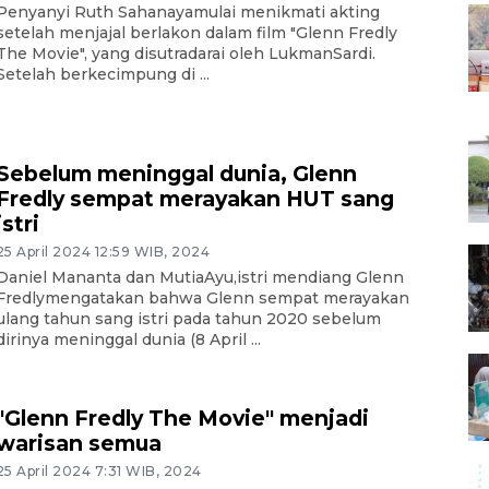
Penyanyi Ruth Sahanayamulai menikmati akting
setelah menjajal berlakon dalam film "Glenn Fredly
The Movie", yang disutradarai oleh LukmanSardi.
Setelah berkecimpung di ...
Sebelum meninggal dunia, Glenn
Fredly sempat merayakan HUT sang
istri
25 April 2024 12:59 WIB, 2024
Daniel Mananta dan MutiaAyu,istri mendiang Glenn
Fredlymengatakan bahwa Glenn sempat merayakan
ulang tahun sang istri pada tahun 2020 sebelum
dirinya meninggal dunia (8 April ...
"Glenn Fredly The Movie" menjadi
warisan semua
25 April 2024 7:31 WIB, 2024