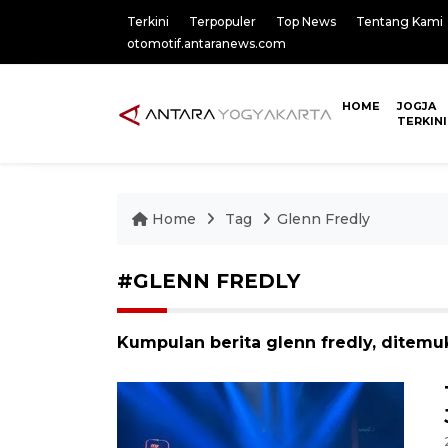
Terkini
Terpopuler
Top News
Tentang Kami
otomotif.antaranews.com
HOME
JOGJA
TERKINI
Home
Tag
Glenn Fredly
#GLENN FREDLY
Kumpulan berita glenn fredly, ditemuk