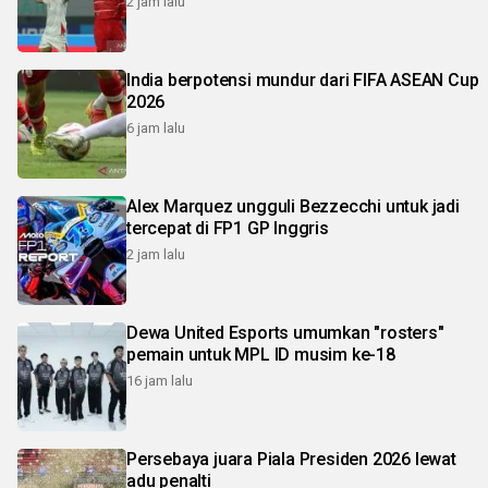
2 jam lalu
India berpotensi mundur dari FIFA ASEAN Cup
2026
6 jam lalu
Alex Marquez ungguli Bezzecchi untuk jadi
tercepat di FP1 GP Inggris
2 jam lalu
Dewa United Esports umumkan "rosters"
pemain untuk MPL ID musim ke-18
16 jam lalu
Persebaya juara Piala Presiden 2026 lewat
adu penalti