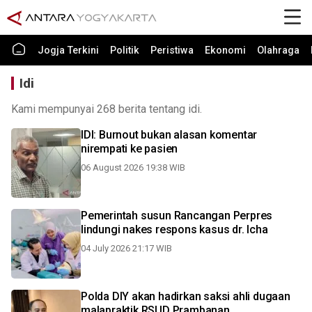
Jogja Terkini
Politik
Peristiwa
Ekonomi
Olahraga
Idi
Kami mempunyai 268 berita tentang idi.
IDI: Burnout bukan alasan komentar
nirempati ke pasien
06 August 2026 19:38 WIB
Pemerintah susun Rancangan Perpres
lindungi nakes respons kasus dr. Icha
04 July 2026 21:17 WIB
Polda DIY akan hadirkan saksi ahli dugaan
malapraktik RSUD Prambanan