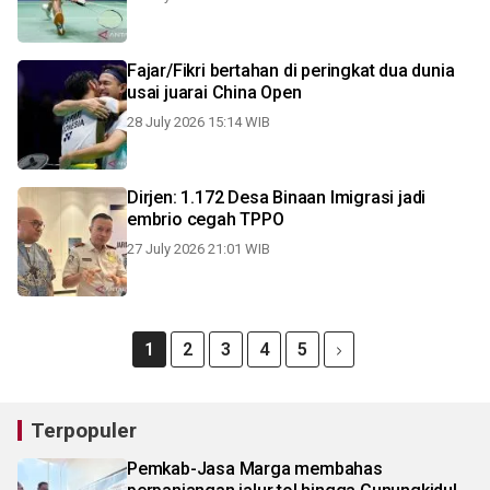
Fajar/Fikri bertahan di peringkat dua dunia
usai juarai China Open
28 July 2026 15:14 WIB
Dirjen: 1.172 Desa Binaan Imigrasi jadi
embrio cegah TPPO
27 July 2026 21:01 WIB
1
2
3
4
5
Terpopuler
Pemkab-Jasa Marga membahas