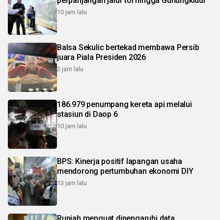
perpanjangan jalur tol hingga Gunungkidul
10 jam lalu
Balsa Sekulic bertekad membawa Persib
juara Piala Presiden 2026
2 jam lalu
186.979 penumpang kereta api melalui
stasiun di Daop 6
10 jam lalu
BPS: Kinerja positif lapangan usaha
mendorong pertumbuhan ekonomi DIY
13 jam lalu
Rupiah menguat dipengaruhi data