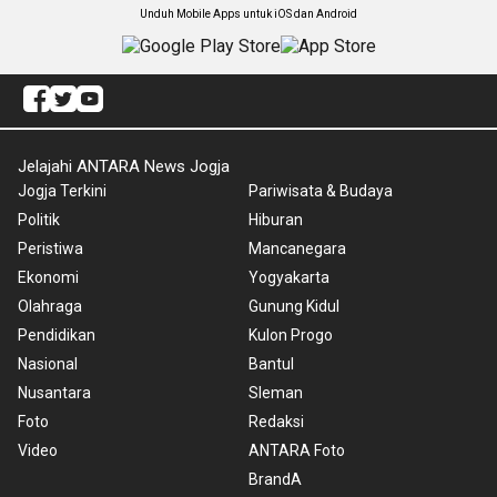
Unduh Mobile Apps untuk iOS dan Android
Jelajahi ANTARA News Jogja
Jogja Terkini
Pariwisata & Budaya
Politik
Hiburan
Peristiwa
Mancanegara
Ekonomi
Yogyakarta
Olahraga
Gunung Kidul
Pendidikan
Kulon Progo
Nasional
Bantul
Nusantara
Sleman
Foto
Redaksi
Video
ANTARA Foto
BrandA