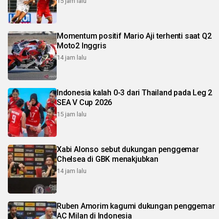
15 jam lalu
Momentum positif Mario Aji terhenti saat Q2
Moto2 Inggris
14 jam lalu
Indonesia kalah 0-3 dari Thailand pada Leg 2
SEA V Cup 2026
15 jam lalu
Xabi Alonso sebut dukungan penggemar
Chelsea di GBK menakjubkan
14 jam lalu
Ruben Amorim kagumi dukungan penggemar
AC Milan di Indonesia