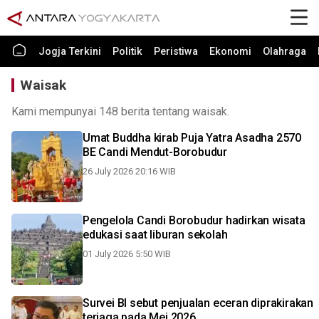
Jogja Terkini
Politik
Peristiwa
Ekonomi
Olahraga
Waisak
Kami mempunyai 148 berita tentang waisak.
Umat Buddha kirab Puja Yatra Asadha 2570
BE Candi Mendut-Borobudur
26 July 2026 20:16 WIB
Pengelola Candi Borobudur hadirkan wisata
edukasi saat liburan sekolah
01 July 2026 5:50 WIB
Survei BI sebut penjualan eceran diprakirakan
terjaga pada Mei 2026