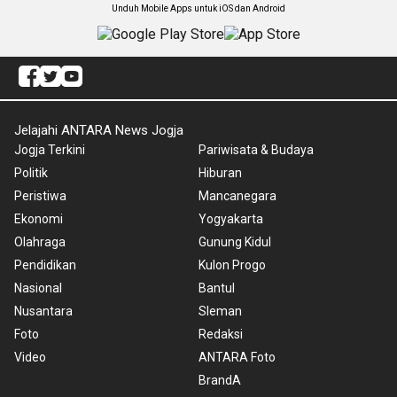
Unduh Mobile Apps untuk iOS dan Android
Jelajahi ANTARA News Jogja
Jogja Terkini
Pariwisata & Budaya
Politik
Hiburan
Peristiwa
Mancanegara
Ekonomi
Yogyakarta
Olahraga
Gunung Kidul
Pendidikan
Kulon Progo
Nasional
Bantul
Nusantara
Sleman
Foto
Redaksi
Video
ANTARA Foto
BrandA