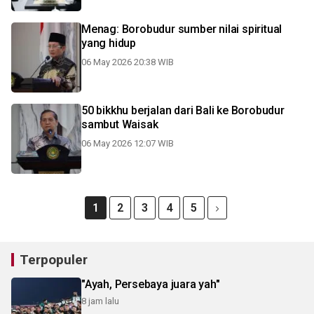
Menag: Borobudur sumber nilai spiritual
yang hidup
06 May 2026 20:38 WIB
50 bikkhu berjalan dari Bali ke Borobudur
sambut Waisak
06 May 2026 12:07 WIB
1
2
3
4
5
Terpopuler
"Ayah, Persebaya juara yah"
8 jam lalu