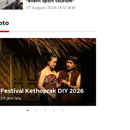
"event sport tourism"
07 August 2026 19:12 WIB
oto
Festival 
Festival Kethoprak DIY 2026
DIY
20 jam lalu
07 August 202