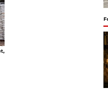
F
t,
Pasokan hortikultura
melimpah picu deflasi DIY
06 August 2026 11:37 WIB