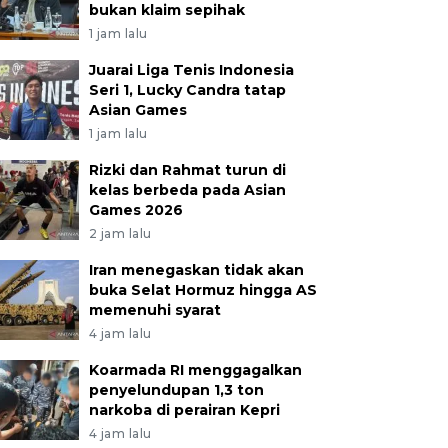
bukan klaim sepihak
1 jam lalu
Juarai Liga Tenis Indonesia
Seri 1, Lucky Candra tatap
Asian Games
1 jam lalu
Rizki dan Rahmat turun di
kelas berbeda pada Asian
Games 2026
2 jam lalu
Iran menegaskan tidak akan
buka Selat Hormuz hingga AS
memenuhi syarat
4 jam lalu
Koarmada RI menggagalkan
penyelundupan 1,3 ton
narkoba di perairan Kepri
4 jam lalu