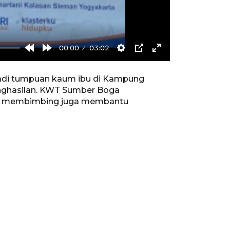
00:00
03:02
Rewind
Forward
Settings
PIP
Enter
10s
10s
fullscreen
jadi tumpuan kaum ibu di Kampung
nghasilan. KWT Sumber Boga
an membimbing juga membantu