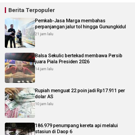
Berita Terpopuler
Pemkab-Jasa Marga membahas
perpanjangan jalur tol hingga Gunungkidul
21 jam lalu
Balsa Sekulic bertekad membawa Persib
juara Piala Presiden 2026
14 jam lalu
Rupiah menguat 22 poin jadi Rp17.911 per
dolar AS
10 jam lalu
186.979 penumpang kereta api melalui
stasiun di Daop 6