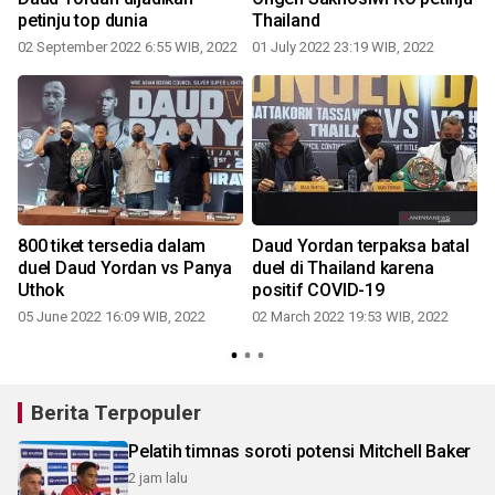
petinju top dunia
Thailand
02 September 2022 6:55 WIB, 2022
01 July 2022 23:19 WIB, 2022
2
800 tiket tersedia dalam
Daud Yordan terpaksa batal
p
duel Daud Yordan vs Panya
duel di Thailand karena
Uthok
positif COVID-19
3
05 June 2022 16:09 WIB, 2022
02 March 2022 19:53 WIB, 2022
Berita Terpopuler
Pelatih timnas soroti potensi Mitchell Baker
2 jam lalu