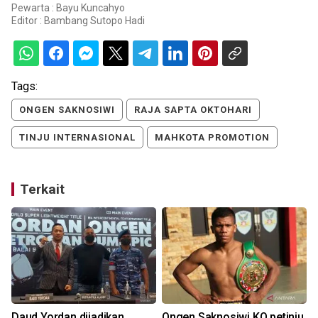
Pewarta : Bayu Kuncahyo
Editor :
Bambang Sutopo Hadi
Tags:
ONGEN SAKNOSIWI
RAJA SAPTA OKTOHARI
TINJU INTERNASIONAL
MAHKOTA PROMOTION
Terkait
Daud Yordan dijadikan
Ongen Saknosiwi KO petinju