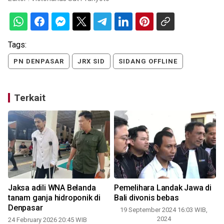
Tags:
PN DENPASAR
JRX SID
SIDANG OFFLINE
Terkait
Jaksa adili WNA Belanda
Pemelihara Landak Jawa di
tanam ganja hidroponik di
Bali divonis bebas
Denpasar
19 September 2024 16:03 WIB,
0
2024
24 February 2026 20:45 WIB