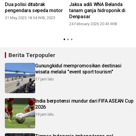
Dua polisi ditabrak
Jaksa adili WNA Belanda
pengendara sepeda motor
tanam ganja hidroponik di
Denpasar
31 May 2023 18:54 WIB, 2023
0
24 February 2026 20:45 WIB
Berita Terpopuler
Gunungkidul mempromosikan destinasi
wisata melalui "event sport tourism"
17 jam lalu
India berpotensi mundur dari FIFA ASEAN Cup
2026
19 jam lalu