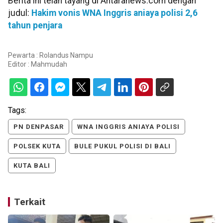
Berita ini telah tayang di Antaranews.com dengan
judul:
Hakim vonis WNA Inggris aniaya polisi 2,6
tahun penjara
Pewarta : Rolandus Nampu
Editor :
Mahmudah
Tags:
PN DENPASAR
WNA INGGRIS ANIAYA POLISI
POLSEK KUTA
BULE PUKUL POLISI DI BALI
KUTA BALI
Terkait