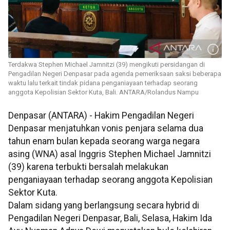
Terdakwa Stephen Michael Jamnitzi (39) mengikuti persidangan di
Pengadilan Negeri Denpasar pada agenda pemeriksaan saksi beberapa
waktu lalu terkait tindak pidana penganiayaan terhadap seorang
anggota Kepolisian Sektor Kuta, Bali. ANTARA/Rolandus Nampu
Denpasar (ANTARA) - Hakim Pengadilan Negeri
Denpasar menjatuhkan vonis penjara selama dua
tahun enam bulan kepada seorang warga negara
asing (WNA) asal Inggris Stephen Michael Jamnitzi
(39) karena terbukti bersalah melakukan
penganiayaan terhadap seorang anggota Kepolisian
Sektor Kuta.
Dalam sidang yang berlangsung secara hybrid di
Pengadilan Negeri Denpasar, Bali, Selasa, Hakim Ida