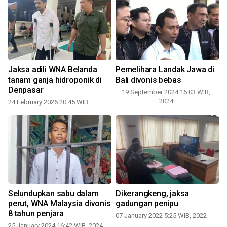
Jaksa adili WNA Belanda
Pemelihara Landak Jawa di
tanam ganja hidroponik di
Bali divonis bebas
Denpasar
19 September 2024 16:03 WIB,
2024
24 February 2026 20:45 WIB
Selundupkan sabu dalam
Dikerangkeng, jaksa
,
perut, WNA Malaysia divonis
gadungan penipu
8 tahun penjara
07 January 2022 5:25 WIB, 2022
25 January 2024 16:42 WIB, 2024