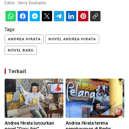
Editor :
Herry Soebanto
Tags:
ANDREA HIRATA
NOVEL ANDREA HIRATA
NOVEL BARU
Terkait
Andrea Hirata luncurkan
Andrea Hirata terima
novel "Guru Aini"
penghargaan di Berlin