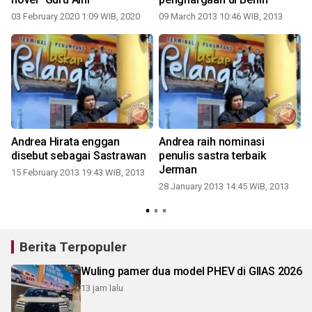
03 February 2020 1:09 WIB, 2020
09 March 2013 10:46 WIB, 2013
2
Andrea Hirata enggan
Andrea raih nominasi
disebut sebagai Sastrawan
penulis sastra terbaik
Jerman
15 February 2013 19:43 WIB, 2013
28 January 2013 14:45 WIB, 2013
Berita Terpopuler
Wuling pamer dua model PHEV di GIIAS 2026
13 jam lalu