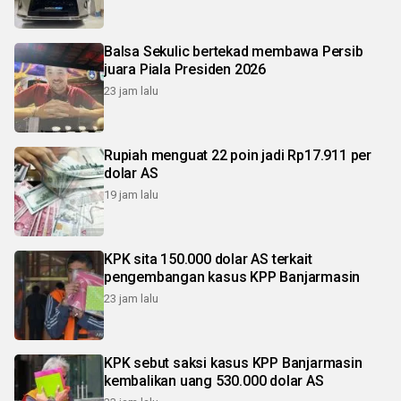
Balsa Sekulic bertekad membawa Persib
juara Piala Presiden 2026
23 jam lalu
Rupiah menguat 22 poin jadi Rp17.911 per
dolar AS
19 jam lalu
KPK sita 150.000 dolar AS terkait
pengembangan kasus KPP Banjarmasin
23 jam lalu
KPK sebut saksi kasus KPP Banjarmasin
kembalikan uang 530.000 dolar AS