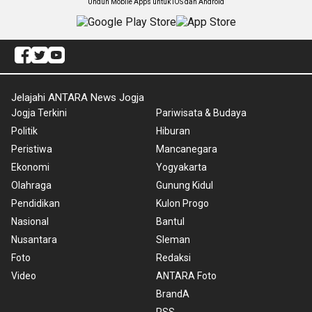
Unduh Mobile Apps untuk iOS dan Android
Jelajahi ANTARA News Jogja
Jogja Terkini
Pariwisata & Budaya
Politik
Hiburan
Peristiwa
Mancanegara
Ekonomi
Yogyakarta
Olahraga
Gunung Kidul
Pendidikan
Kulon Progo
Nasional
Bantul
Nusantara
Sleman
Foto
Redaksi
Video
ANTARA Foto
BrandA