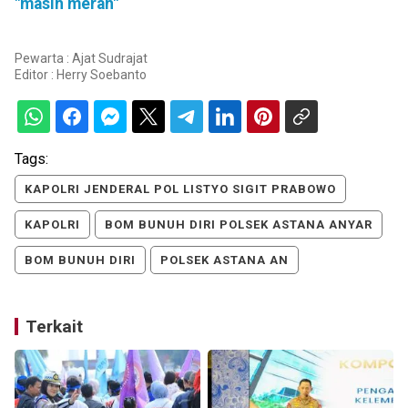
"masih merah"
Pewarta : Ajat Sudrajat
Editor :
Herry Soebanto
Tags:
KAPOLRI JENDERAL POL LISTYO SIGIT PRABOWO
KAPOLRI
BOM BUNUH DIRI POLSEK ASTANA ANYAR
BOM BUNUH DIRI
POLSEK ASTANA AN
Terkait