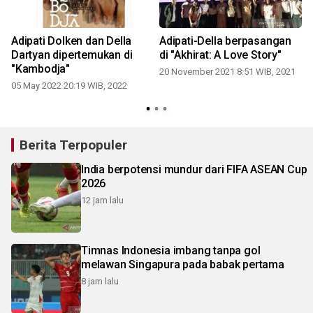
i
Adipati Dolken dan Della
Adipati-Della berpasangan
Dartyan dipertemukan di
di "Akhirat: A Love Story"
"Kambodja"
20 November 2021 8:51 WIB, 2021
05 May 2022 20:19 WIB, 2022
Berita Terpopuler
India berpotensi mundur dari FIFA ASEAN Cup
2026
12 jam lalu
Timnas Indonesia imbang tanpa gol
melawan Singapura pada babak pertama
8 jam lalu