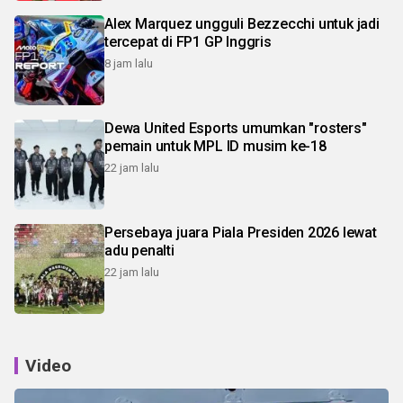
Alex Marquez ungguli Bezzecchi untuk jadi
tercepat di FP1 GP Inggris
8 jam lalu
Dewa United Esports umumkan "rosters"
pemain untuk MPL ID musim ke-18
22 jam lalu
Persebaya juara Piala Presiden 2026 lewat
adu penalti
22 jam lalu
Video