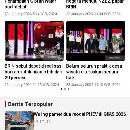
Penampilan Gibran wajar
negara menuju NZE2, papar
saat debat
BRIN
2
23 January 2024 5:14 WIB, 2024
22 January 2024 11:34 WIB, 2024
k
BRIN sebut dapat direalisasi
Belum seluruh praktik desa
bauran listrik hijau lebih dari
wisata diterapkan secara
2
20 persen
baik
22 January 2024 11:15 WIB, 2024
22 January 2024 11:12 WIB, 2024
Berita Terpopuler
Wuling pamer dua model PHEV di GIIAS 2026
10 jam lalu