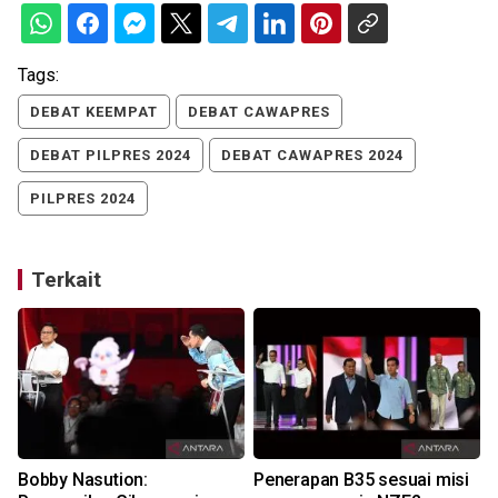
Tags:
DEBAT KEEMPAT
DEBAT CAWAPRES
DEBAT PILPRES 2024
DEBAT CAWAPRES 2024
PILPRES 2024
Terkait
r
Bobby Nasution:
Penerapan B35 sesuai misi