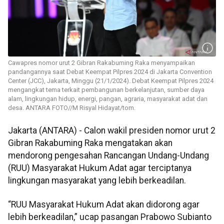
Cawapres nomor urut 2 Gibran Rakabuming Raka menyampaikan
pandangannya saat Debat Keempat Pilpres 2024 di Jakarta Convention
Center (JCC), Jakarta, Minggu (21/1/2024). Debat Keempat Pilpres 2024
mengangkat tema terkait pembangunan berkelanjutan, sumber daya
alam, lingkungan hidup, energi, pangan, agraria, masyarakat adat dan
desa. ANTARA FOTO//M Risyal Hidayat/tom.
Jakarta (ANTARA) - Calon wakil presiden nomor urut 2
Gibran Rakabuming Raka mengatakan akan
mendorong pengesahan Rancangan Undang-Undang
(RUU) Masyarakat Hukum Adat agar terciptanya
lingkungan masyarakat yang lebih berkeadilan.
“RUU Masyarakat Hukum Adat akan didorong agar
lebih berkeadilan,” ucap pasangan Prabowo Subianto