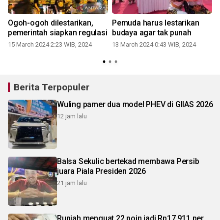
,
Ogoh-ogoh dilestarikan,
Pemuda harus lestarikan
pemerintah siapkan regulasi
budaya agar tak punah
15 March 2024 2:23 WIB, 2024
13 March 2024 0:43 WIB, 2024
0
Berita Terpopuler
Wuling pamer dua model PHEV di GIIAS 2026
12 jam lalu
Balsa Sekulic bertekad membawa Persib
juara Piala Presiden 2026
21 jam lalu
Rupiah menguat 22 poin jadi Rp17.911 per