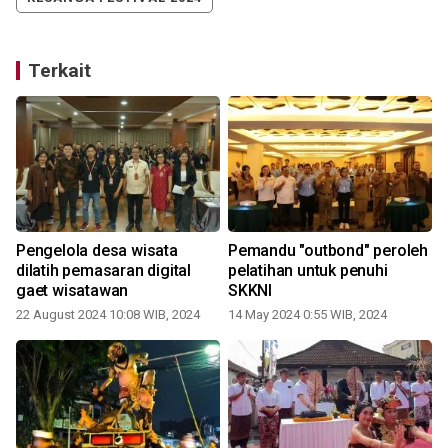
Terkait
Pengelola desa wisata
Pemandu "outbond" peroleh
I
dilatih pemasaran digital
pelatihan untuk penuhi
gaet wisatawan
SKKNI
22 August 2024 10:08 WIB, 2024
14 May 2024 0:55 WIB, 2024