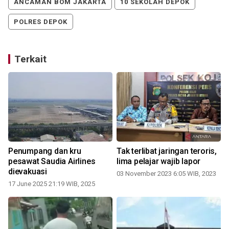
ANCAMAN BOM JAKARTA
10 SEKOLAH DEPOK
POLRES DEPOK
Terkait
Penumpang dan kru
Tak terlibat jaringan teroris,
pesawat Saudia Airlines
lima pelajar wajib lapor
dievakuasi
03 November 2023 6:05 WIB, 2023
17 June 2025 21:19 WIB, 2025
3