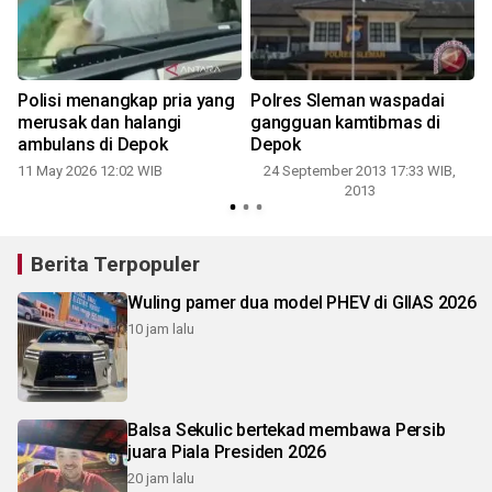
Polisi menangkap pria yang
Polres Sleman waspadai
merusak dan halangi
gangguan kamtibmas di
ambulans di Depok
Depok
11 May 2026 12:02 WIB
24 September 2013 17:33 WIB,
5
2013
Berita Terpopuler
Wuling pamer dua model PHEV di GIIAS 2026
10 jam lalu
Balsa Sekulic bertekad membawa Persib
juara Piala Presiden 2026
20 jam lalu