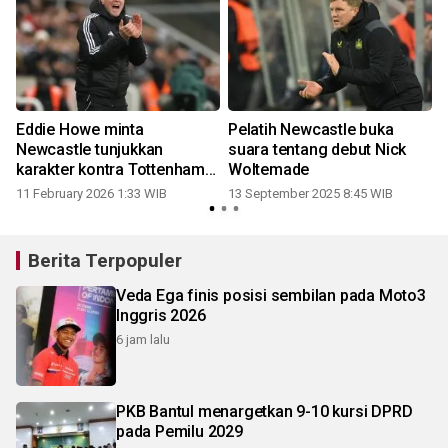
Eddie Howe minta
Pelatih Newcastle buka
Newcastle tunjukkan
suara tentang debut Nick
karakter kontra Tottenham
Woltemade
Hotspur
11 February 2026 1:33 WIB
13 September 2025 8:45 WIB
Berita Terpopuler
Veda Ega finis posisi sembilan pada Moto3
Inggris 2026
6 jam lalu
PKB Bantul menargetkan 9-10 kursi DPRD
pada Pemilu 2029