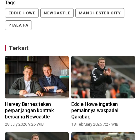
Tags:
EDDIE HOWE
NEWCASTLE
MANCHESTER CITY
PIALA FA
Terkait
Harvey Barnes teken
Eddie Howe ingatkan
perpanjangan kontrak
pemainnya waspadai
bersama Newcastle
Qarabag
28 July 2026 9:26 WIB
18 February 2026 7:27 WIB