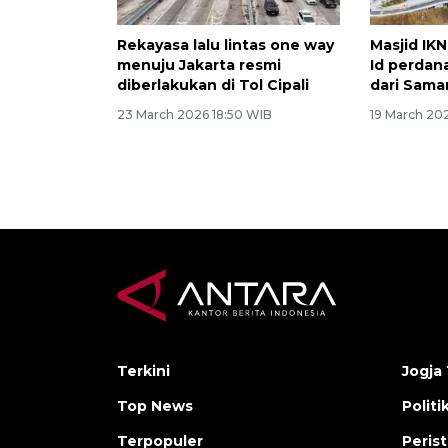
Rekayasa lalu lintas one way
Masjid IKN
menuju Jakarta resmi
Id perdan
diberlakukan di Tol Cipali
dari Sama
23 March 2026 18:50 WIB
19 March 20
Terkini
Jogja 
Top News
Politi
Terpopuler
Peris