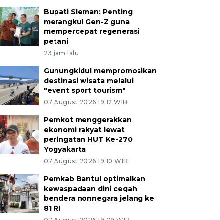
Bupati Sleman: Penting
merangkul Gen-Z guna
mempercepat regenerasi
petani
23 jam lalu
Gunungkidul mempromosikan
destinasi wisata melalui
"event sport tourism"
07 August 2026 19:12 WIB
Pemkot menggerakkan
ekonomi rakyat lewat
peringatan HUT Ke-270
Yogyakarta
07 August 2026 19:10 WIB
Pemkab Bantul optimalkan
kewaspadaan dini cegah
bendera nonnegara jelang ke
81 RI
07 August 2026 19:09 WIB