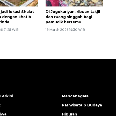
 jadi lokasi Shalat
Di Jogokariyan, ribuan takjil
a dengan khatib
dan ruang singgah bagi
rinda
pemudik bertemu
26 21:25 WIB
19 March 2026 14:30 WIB
Terkini
Mancanegara
k
Pariwisata & Budaya
tiwa
Hiburan