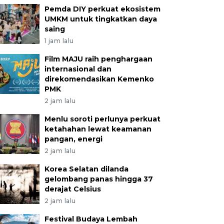
Pemda DIY perkuat ekosistem
UMKM untuk tingkatkan daya
saing
1 jam lalu
Film MAJU raih penghargaan
internasional dan
direkomendasikan Kemenko
PMK
2 jam lalu
Menlu soroti perlunya perkuat
ketahahan lewat keamanan
pangan, energi
2 jam lalu
Korea Selatan dilanda
gelombang panas hingga 37
derajat Celsius
2 jam lalu
Festival Budaya Lembah