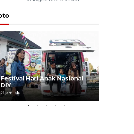
oto
Job Fair 
Festival Hari Anak Nasional
targetkan
DIY
kerja
21 jam lalu
06 August 20