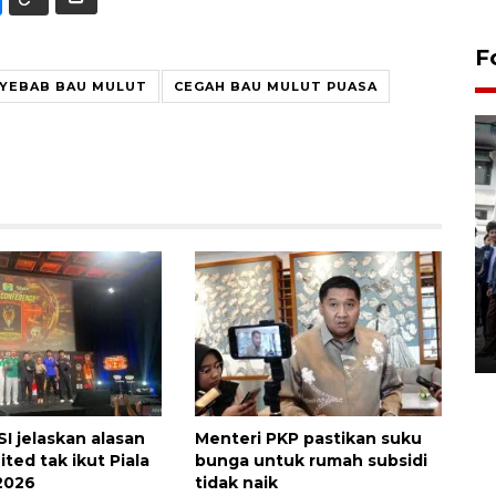
F
YEBAB BAU MULUT
CEGAH BAU MULUT PUASA
BPJS Kesehatan Yogyakarta
perkuat sinergi dengan
ANTARA Biro DIY
03 August 2026 17:24 WIB
I jelaskan alasan
Menteri PKP pastikan suku
ted tak ikut Piala
bunga untuk rumah subsidi
2026
tidak naik