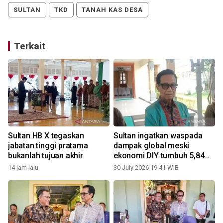
SULTAN
TKD
TANAH KAS DESA
Terkait
Sultan HB X tegaskan
Sultan ingatkan waspada
jabatan tinggi pratama
dampak global meski
bukanlah tujuan akhir
ekonomi DIY tumbuh 5,84
persen
14 jam lalu
30 July 2026 19:41 WIB
2