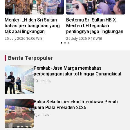
Menteri LH dan Sri Sultan
Bertemu Sri Sultan HB X,
bahas pembangunan yang
Menteri LH tegaskan
tak abai lingkungan
pentingnya jaga lingkungan
25 July 2026 16:06 WIB
25 July 2026 9:18 WIB
2
Berita Terpopuler
Pemkab-Jasa Marga membahas
perpanjangan jalur tol hingga Gunungkidul
10 jam lalu
Balsa Sekulic bertekad membawa Persib
juara Piala Presiden 2026
3 jam lalu