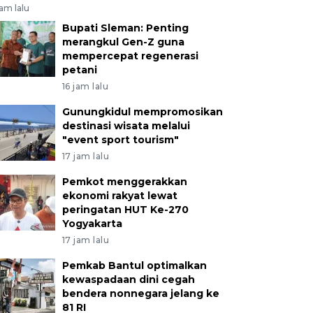
jam lalu
Bupati Sleman: Penting
merangkul Gen-Z guna
mempercepat regenerasi
petani
16 jam lalu
Gunungkidul mempromosikan
destinasi wisata melalui
"event sport tourism"
17 jam lalu
Pemkot menggerakkan
ekonomi rakyat lewat
peringatan HUT Ke-270
Yogyakarta
17 jam lalu
Pemkab Bantul optimalkan
kewaspadaan dini cegah
bendera nonnegara jelang ke
81 RI