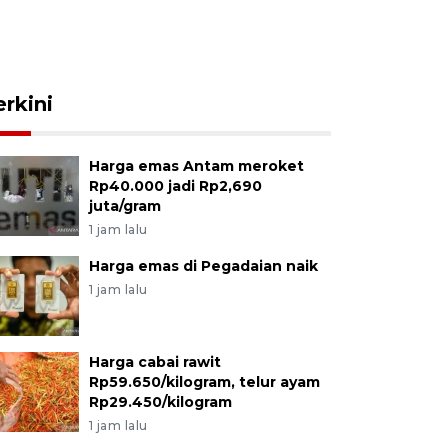
erkini
Harga emas Antam meroket
Rp40.000 jadi Rp2,690
juta/gram
1 jam lalu
Harga emas di Pegadaian naik
1 jam lalu
Harga cabai rawit
Rp59.650/kilogram, telur ayam
Rp29.450/kilogram
1 jam lalu