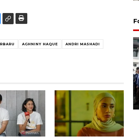
F
ERBARU
AGHNINY HAQUE
ANDRI MASHADI
BPJS Kesehatan Yogyakarta
perkuat sinergi dengan
ANTARA Biro DIY
03 August 2026 17:24 WIB