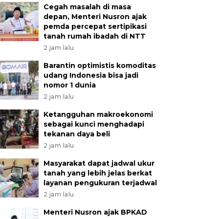
Cegah masalah di masa
depan, Menteri Nusron ajak
pemda percepat sertipikasi
tanah rumah ibadah di NTT
2 jam lalu
Barantin optimistis komoditas
udang Indonesia bisa jadi
nomor 1 dunia
2 jam lalu
Ketangguhan makroekonomi
sebagai kunci menghadapi
tekanan daya beli
2 jam lalu
Masyarakat dapat jadwal ukur
tanah yang lebih jelas berkat
layanan pengukuran terjadwal
2 jam lalu
Menteri Nusron ajak BPKAD