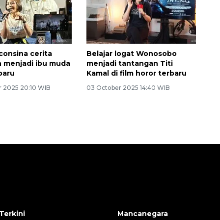
uconsina cerita
Belajar logat Wonosobo
 menjadi ibu muda
menjadi tantangan Titi
rbaru
Kamal di film horor terbaru
 2025 20:10 WIB
03 October 2025 14:40 WIB
Terkini
Mancanegara