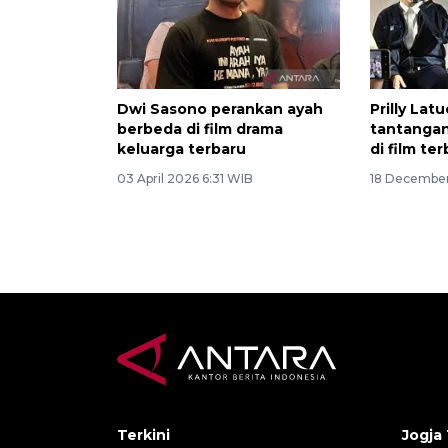
Dwi Sasono perankan ayah
Prilly Lat
berbeda di film drama
tantangan
keluarga terbaru
di film te
03 April 2026 6:31 WIB
18 December
Terkini
Jogja 