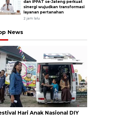
dan IPPAT se-Jateng perkuat
sinergi wujudkan transformasi
layanan pertanahan
2 jam lalu
op News
estival Hari Anak Nasional DIY