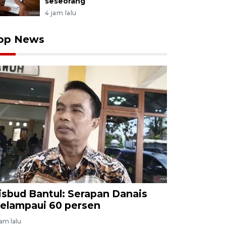
seseorang
4 jam lalu
op News
isbud Bantul: Serapan Danais
elampaui 60 persen
jam lalu