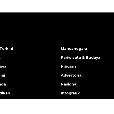
Terkini
Mancanegara
k
Pariwisata & Budaya
tiwa
Hiburan
omi
Advertorial
aga
Nasional
dikan
Infografik