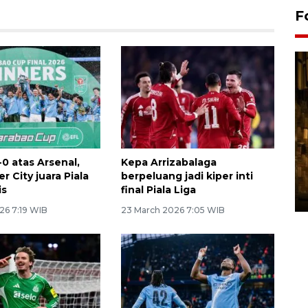
F
Pasokan hortikultura
0 atas Arsenal,
Kepa Arrizabalaga
melimpah picu deflasi DIY
 City juara Piala
berpeluang jadi kiper inti
is
final Piala Liga
06 August 2026 11:37 WIB
26 7:19 WIB
23 March 2026 7:05 WIB