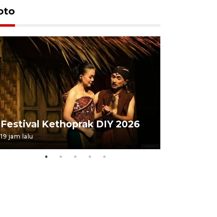
oto
Festival 
Festival Kethoprak DIY 2026
DIY
19 jam lalu
07 August 202