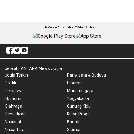
Unduh Mobile Apps untuk iOS dan Android
Jelajahi ANTARA News Jogja
Jogja Terkini
Pariwisata & Budaya
Politik
Hiburan
Peristiwa
Mancanegara
Ekonomi
Yogyakarta
Olahraga
Gunung Kidul
Pendidikan
Kulon Progo
Nasional
Bantul
Nusantara
Sleman