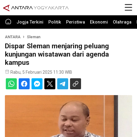
Jogja Terkini
Politik
Peristiwa
Ekonomi
Olahraga
ANTARA
Sleman
Dispar Sleman menjaring peluang
kunjungan wisatawan dari agenda
kampus
Rabu, 5 Februari 2025 11:30 WIB