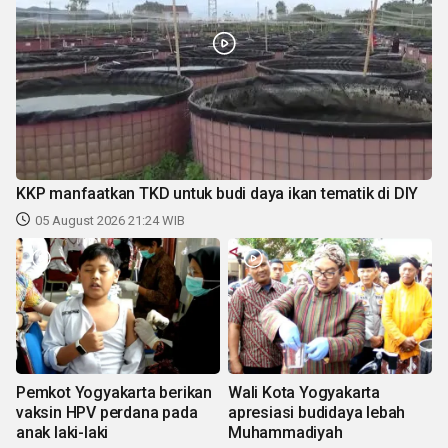
KKP manfaatkan TKD untuk budi daya ikan tematik di DIY
05 August 2026 21:24 WIB
Pemkot Yogyakarta berikan
Wali Kota Yogyakarta
vaksin HPV perdana pada
apresiasi budidaya lebah
anak laki-laki
Muhammadiyah