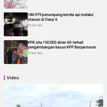
186.979 penumpang kereta api melalui
stasiun di Daop 6
22 jam lalu
KPK sita 150.000 dolar AS terkait
pengembangan kasus KPP Banjarmasin
15 jam lalu
Video