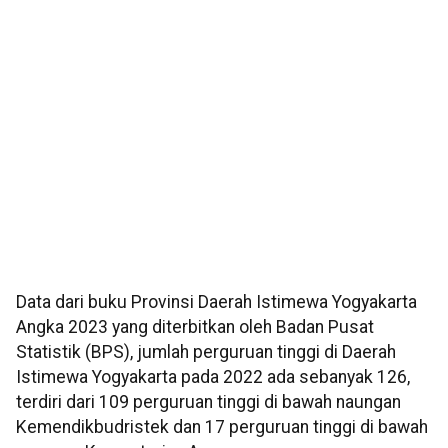
Data dari buku Provinsi Daerah Istimewa Yogyakarta
Angka 2023 yang diterbitkan oleh Badan Pusat
Statistik (BPS), jumlah perguruan tinggi di Daerah
Istimewa Yogyakarta pada 2022 ada sebanyak 126,
terdiri dari 109 perguruan tinggi di bawah naungan
Kemendikbudristek dan 17 perguruan tinggi di bawah