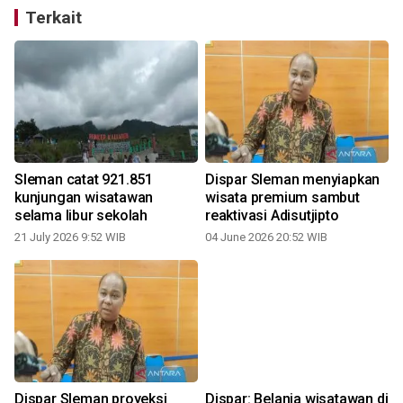
Terkait
Sleman catat 921.851
Dispar Sleman menyiapkan
kunjungan wisatawan
wisata premium sambut
selama libur sekolah
reaktivasi Adisutjipto
21 July 2026 9:52 WIB
04 June 2026 20:52 WIB
Dispar Sleman proyeksi
Dispar: Belanja wisatawan di