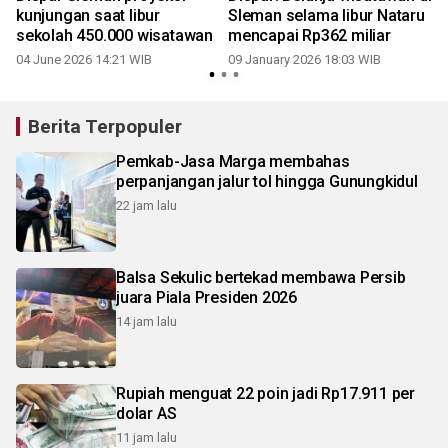
kunjungan saat libur
Sleman selama libur Nataru
sekolah 450.000 wisatawan
mencapai Rp362 miliar
04 June 2026 14:21 WIB
09 January 2026 18:03 WIB
Berita Terpopuler
Pemkab-Jasa Marga membahas
perpanjangan jalur tol hingga Gunungkidul
22 jam lalu
Balsa Sekulic bertekad membawa Persib
juara Piala Presiden 2026
14 jam lalu
Rupiah menguat 22 poin jadi Rp17.911 per
dolar AS
11 jam lalu