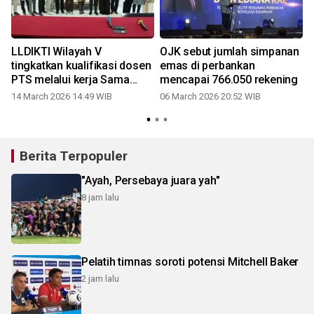
LLDIKTI Wilayah V
OJK sebut jumlah simpanan
tingkatkan kualifikasi dosen
emas di perbankan
PTS melalui kerja Sama
mencapai 766.050 rekening
dengan Bank BPD DIY dan
14 March 2026 14:49 WIB
06 March 2026 20:52 WIB
2
Bank BSI
Berita Terpopuler
"Ayah, Persebaya juara yah"
8 jam lalu
Pelatih timnas soroti potensi Mitchell Baker
2 jam lalu