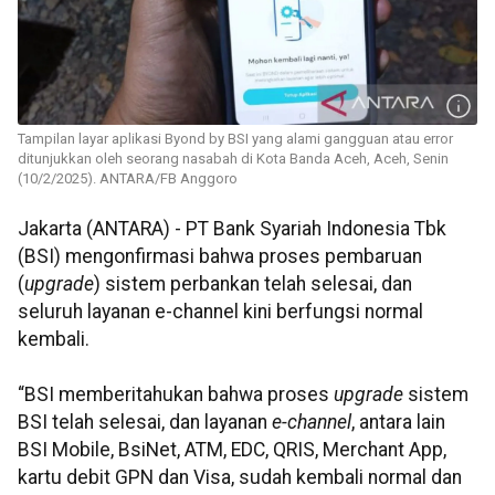
Tampilan layar aplikasi Byond by BSI yang alami gangguan atau error
ditunjukkan oleh seorang nasabah di Kota Banda Aceh, Aceh, Senin
(10/2/2025). ANTARA/FB Anggoro
Jakarta (ANTARA) - PT Bank Syariah Indonesia Tbk
(BSI) mengonfirmasi bahwa proses pembaruan
(
upgrade
) sistem perbankan telah selesai, dan
seluruh layanan e-channel kini berfungsi normal
kembali.
“BSI memberitahukan bahwa proses
upgrade
sistem
BSI telah selesai, dan layanan
e-channel
, antara lain
BSI Mobile, BsiNet, ATM, EDC, QRIS, Merchant App,
kartu debit GPN dan Visa, sudah kembali normal dan